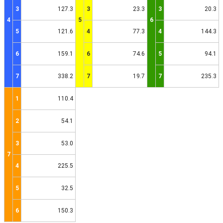
3
127.3
3
23.3
3
20.3
4
5
6
5
121.6
4
77.3
4
144.3
6
159.1
6
74.6
5
94.1
7
338.2
7
19.7
7
235.3
1
110.4
2
54.1
3
53.0
7
4
225.5
5
32.5
6
150.3