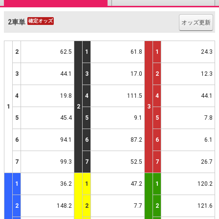
2車単
確定オッズ
オッズ更新
2
62.5
1
61.8
1
24.3
3
44.1
3
17.0
2
12.3
4
19.8
4
111.5
4
44.1
1
2
3
5
45.4
5
9.1
5
7.8
6
94.1
6
87.2
6
6.1
7
99.3
7
52.5
7
26.7
1
36.2
1
47.2
1
120.2
2
148.2
2
7.7
2
121.6