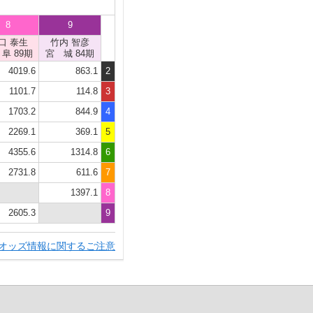
8
9
口 泰生
竹内 智彦
阜 89期
宮 城 84期
4019.6
863.1
2
1101.7
114.8
3
1703.2
844.9
4
2269.1
369.1
5
4355.6
1314.8
6
2731.8
611.6
7
1397.1
8
2605.3
9
オッズ情報に関するご注意