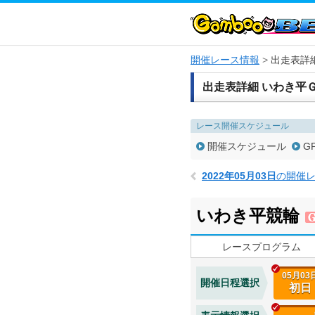
開催レース情報
出走表詳
出走表詳細 いわき平
レース開催スケジュール
開催スケジュール
G
2022年05月03日
の開催
いわき平競輪
レースプログラム
05月03
開催日程選択
初日