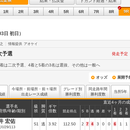
出走表
結果・払戻金
ドカント経過・結果
9R
1R
2R
3R
4R
5R
6R
7R
8R
03日 初日）
信之
情報提供
アオケイ
次予選
発走予定
3着は二次予選、4着と5着の3名は選抜、その他は一般へ
オッズ
展開予
今場所・前場所・前々場所
グレード別
同走路年間
当所5年
成績
出走レース成績
勝利度数
勝利度数
直近4ヶ月の
選手名
級
脚
ギヤ
1
2
3
府県/年齢/期別
班
質
倍数
競走得点
S
B
逃
捲
差
マ
着
着
着
井 宏佑
S1
逃
3.92
112.50
2
7
4
3
0
0
6
1
1
/29/113