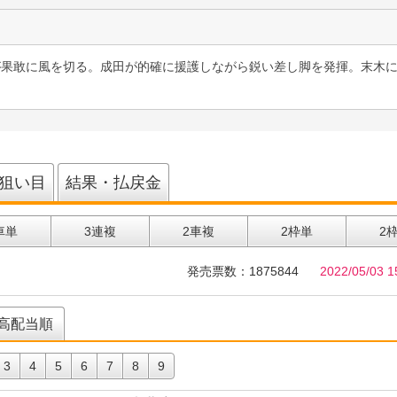
が果敢に風を切る。成田が的確に援護しながら鋭い差し脚を発揮。末木
狙い目
結果・払戻金
車単
3連複
2車複
2枠単
2
発売票数：1875844
2022/05/03 
高配当順
3
4
5
6
7
8
9