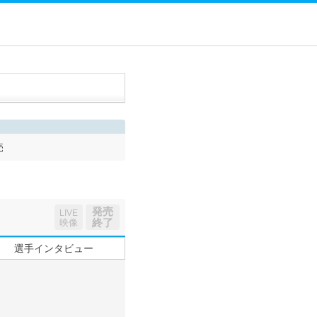
売
発売
LIVE
終了
映像
選手インタビュー