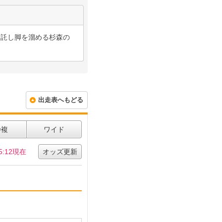
に託し脚を溜める杉森の
出走表へもどる
枠複
ワイド
15:12現在
オッズ更新