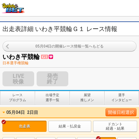
出走表詳細 いわき平競輪Ｇ１ レース情報
05月04日の開催レース情報一覧へもどる
いわき平競輪
日本選手権競輪
LIVE
発売
映像
終了
レース
出場予定
展望
選手
プログラム
選手一覧
推しメン
インタビュー
05月04日
2日目
開催日程選択
ドカント
出走表
結果・払戻金
経過・結果