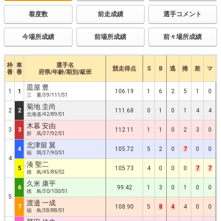
着度数
前走成績
選手コメント
今場所成績
前場所成績
前々場所成績
枠
車
選手名
競走得点
S
B
逃
捲
差
マ
番
番
府県/年齢/期別/級班
皿屋 豊
1
1
106.19
1
6
2
5
1
0
三 重/39/111/S1
菊地 圭尚
2
2
111.68
0
1
0
1
4
4
北海道/42/89/S1
木暮 安由
3
3
112.11
1
1
0
2
3
0
群 馬/37/92/S1
北津留 翼
4
105.72
5
2
0
7
0
0
福 岡/37/90/S1
4
湊 聖二
5
105.73
4
0
0
0
7
7
徳 島/45/86/S2
久米 康平
6
99.42
1
3
0
1
0
0
徳 島/30/100/S1
5
渡邉 一成
7
108.90
5
8
4
4
0
0
福 島/38/88/S1