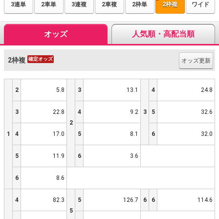
3連単
2車単
3連複
2車複
2枠単
2枠複
ワイド
オッズ
人気順・高配当順
2枠複
確定オッズ
オッズ更新
2
5.8
3
13.1
4
24.8
3
22.8
4
9.2
3
5
32.6
2
1
4
17.0
5
8.1
6
32.0
5
11.9
6
3.6
6
8.6
4
82.3
5
126.7
6
6
114.6
5