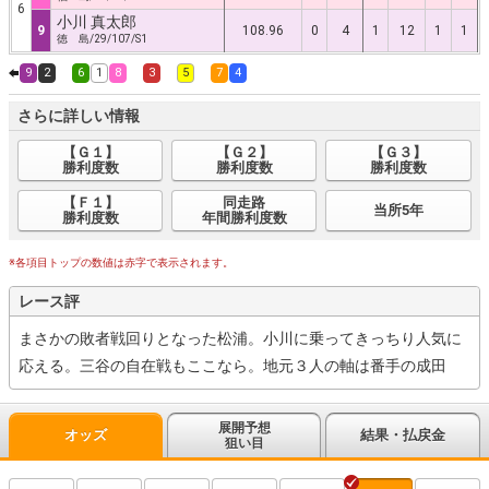
6
小川 真太郎
9
108.96
0
4
1
12
1
1
徳 島/29/107/S1
9
2
6
1
8
3
5
7
4
さらに詳しい情報
【Ｇ１】
【Ｇ２】
【Ｇ３】
勝利度数
勝利度数
勝利度数
【Ｆ１】
同走路
当所5年
勝利度数
年間勝利度数
※各項目トップの数値は赤字で表示されます。
レース評
まさかの敗者戦回りとなった松浦。小川に乗ってきっちり人気に
応える。三谷の自在戦もここなら。地元３人の軸は番手の成田
展開予想
オッズ
結果・払戻金
狙い目