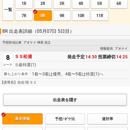
1R
2R
3R
4R
5R
6R
一覧
7R
8R
9R
10R
11R
8R 出走表詳細（05月07日 5日目）
予想担当記者
アオケイ 神長 信之
情報提供
アオケイ
8
ＳＳ松浦
発走予定
14:30
投票締切
14:25
Ｓ級特選(1)
レース
1着〜3着は優秀、4着〜9着は特選(1)へ
勝ち上がり条件
【誘導員】佐伯 翔 Ｓ２
基本情報
予想/ギヤ比
連対率