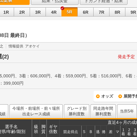
出走表
結果・払戻金
ドカント経過・結果
5R
1R
2R
3R
4R
6R
7R
8R
9R
08日 最終日）
信之
情報提供
アオケイ
(2)
発走予定
5,000円、3着：606,000円、4着：559,000円、5着：516,000円、6着：4
399,000円
オッズ
展開予
今場所・前場所・前々場所
グレード別
同走路年間
当所5年
成績
出走レース成績
勝利度数
勝利度数
直近4ヶ月の成
選手名
級
脚
ギヤ
1
2
3
府県/年齢/期別
班
質
倍数
競走得点
S
B
逃
捲
差
マ
着
着
着