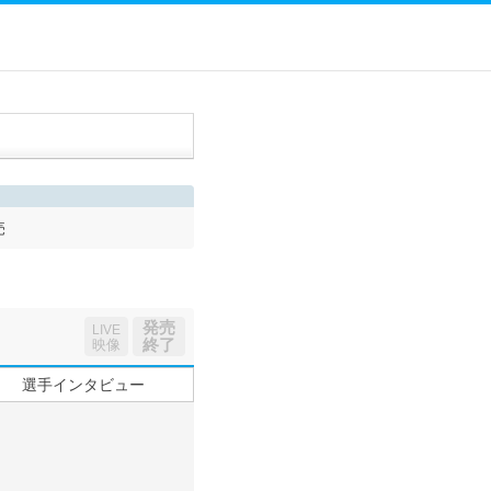
売
発売
LIVE
終了
映像
選手インタビュー