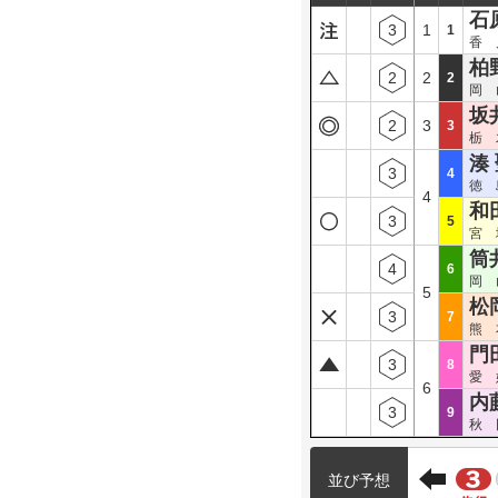
石
3
1
1
香 川
柏
2
2
2
岡 山
坂
2
3
3
栃 木
湊
3
4
徳 島
4
和
3
5
宮 城
筒
4
6
岡 山
5
松
3
7
熊 本
門
3
8
愛 媛
6
内
3
9
秋 田
並び予想