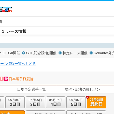
細
Ｇ１ レース情報
P･GI･GII開催
GⅢ(記念競輪)開催
特定レース開催
Dokanto!発
レース情報一覧へもどる
日本選手権競輪
出場予定選手一覧
展望・記者の推しメン
05月08日
日
05月04日
05月05日
05月06日
05月07日
最終日
2日目
3日目
4日目
5日目