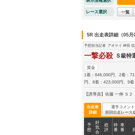
表示情報選択
レース選択
一覧
5R 出走表詳細（05月
予想担当記者
アオケイ 神長 
一撃必殺
Ｓ級特選
賞金
1着：846,000円、2着：71
円、8着：423,000円、9着：
【誘導員】佐藤 一伸 Ｓ２
出走表
選手コメント
詳細
前回出走レース
好
予
総
枠
車
気
想
評
番
番
合