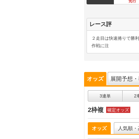
レース評
２走目は快速捲りで勝
作戦に注
オッズ
展開予想・
3連単
2
2枠複
確定オッズ
オッズ
人気順・