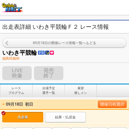
出走表詳細 いわき平競輪Ｆ２ レース情報
09月18日の開催レース情報一覧へもどる
いわき平競輪
福島民報杯
LIVE
発売
映像
終了
レース
出場予定
展望
プログラム
選手一覧
推しメン
09月18日
初日
開催日程選択
出走表
結果・払戻金