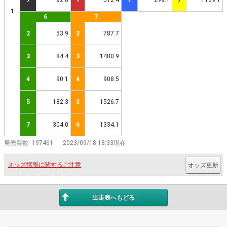
7
92.0
7
512.4
7
299.1
7
1139.1
1
6
7
2
53.9
2
787.7
3
84.4
3
1480.9
4
90.1
4
908.5
5
182.3
5
1526.7
7
304.0
6
1334.1
発売票数
197461
2023/09/18 18:33現在
オッズ情報に関するご注意
オッズ更新
出走表へもどる