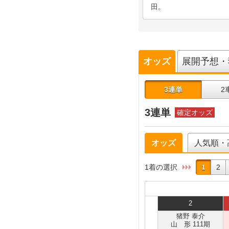
田。
オッズ
展開予想・
3連単
2
3連単
確定オッズ
オッズ
人気順・
1着の選択
1
2
2
猪野 泰介
山 形 111期