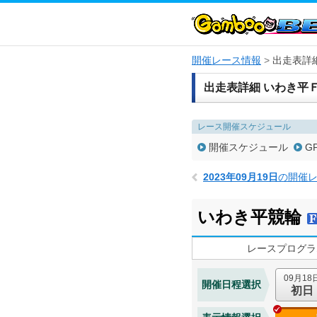
開催レース情報
出走表詳
出走表詳細 いわき平
レース開催スケジュール
開催スケジュール
G
2023年09月19日
の開催
いわき平競輪
レースプログラ
09月18
開催日程選択
初日