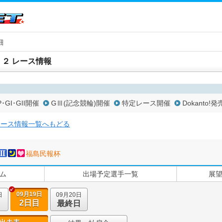
細
Ｆ２ レース情報
P･GI･GII開催
GⅢ(記念競輪)開催
特定レース開催
Dokanto!発
レース情報一覧へもどる
福島民報杯
ム
出場予定選手一覧
展
09月19日
日
09月20日
2日目
最終日