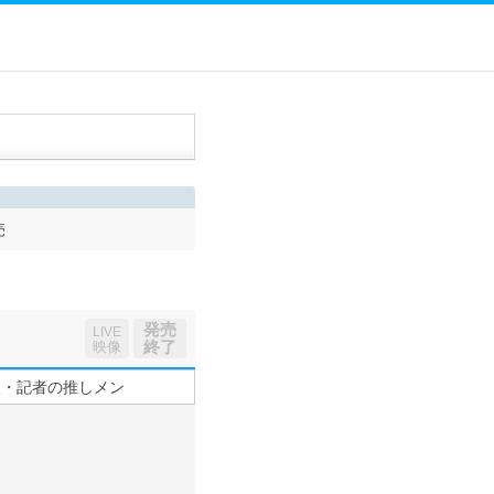
売
発売
LIVE
終了
映像
望・記者の推しメン