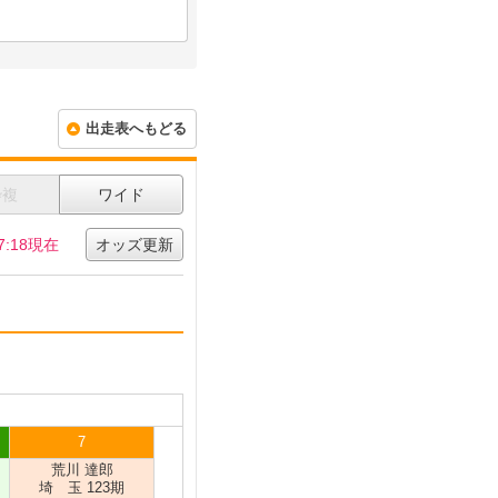
出走表へもどる
枠複
ワイド
17:18現在
オッズ更新
7
荒川 達郎
埼 玉 123期