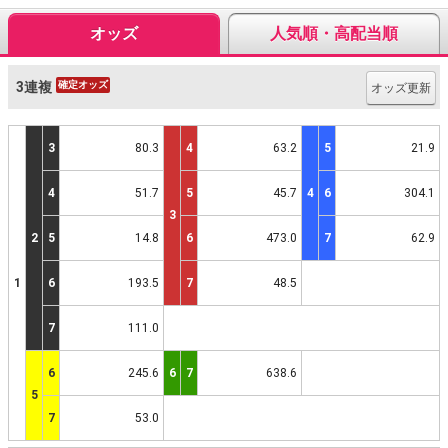
オッズ
人気順・高配当順
3連複
確定オッズ
オッズ更新
3
80.3
4
63.2
5
21.9
4
51.7
5
45.7
4
6
304.1
3
2
5
14.8
6
473.0
7
62.9
1
6
193.5
7
48.5
7
111.0
6
245.6
6
7
638.6
5
7
53.0