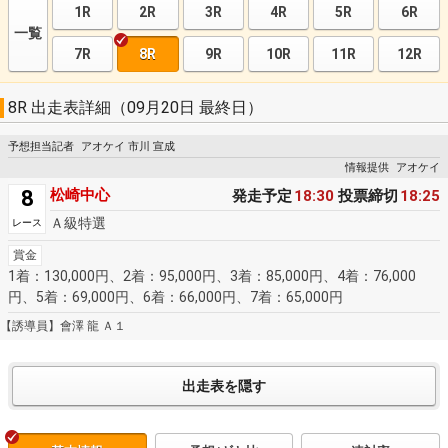
1R
2R
3R
4R
5R
6R
一覧
7R
8R
9R
10R
11R
12R
8R 出走表詳細（09月20日 最終日）
予想担当記者
アオケイ 市川 宣成
情報提供
アオケイ
8
松崎中心
発走予定
18:30
投票締切
18:25
Ａ級特選
レース
賞金
1着：130,000円、2着：95,000円、3着：85,000円、4着：76,000
円、5着：69,000円、6着：66,000円、7着：65,000円
【誘導員】會澤 龍 Ａ１