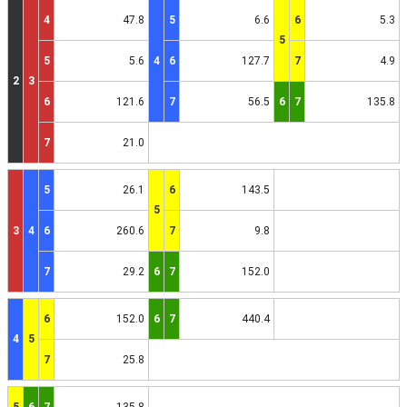
4
47.8
5
6.6
6
5.3
5
5
5.6
4
6
127.7
7
4.9
2
3
6
121.6
7
56.5
6
7
135.8
7
21.0
5
26.1
6
143.5
5
3
4
6
260.6
7
9.8
7
29.2
6
7
152.0
6
152.0
6
7
440.4
4
5
7
25.8