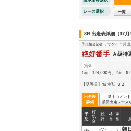
表示情報選択
レース選択
一覧
8R 出走表詳細（07月
予想担当記者
アオケイ 市川 
絶好番手
Ａ級特
賞金
1着：124,000円、2着：92
【誘導員】城 幸弘 Ｓ２
出走表
選手コメント
詳細
前回出走レース
好
予
総
枠
車
気
想
評
番
番
合
朝日