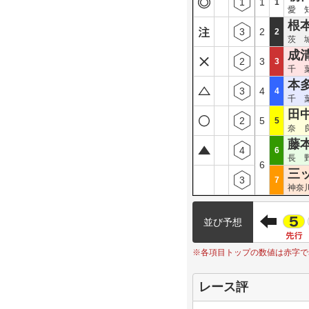
1
1
1
愛 知
根本
3
2
2
茨 城
成
2
3
3
千 葉
本多
3
4
4
千 葉
田中
2
5
5
奈 良/
藤本
4
6
長 野
6
三ッ
3
7
神奈川
並び予想
※各項目トップの数値は赤字で
レース評