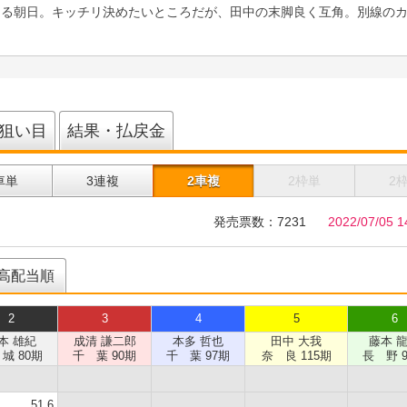
める朝日。キッチリ決めたいところだが、田中の末脚良く互角。別線の
狙い目
結果・払戻金
車単
3連複
2車複
2枠単
2
発売票数：7231
2022/07/05 
高配当順
2
3
4
5
6
本 雄紀
成清 謙二郎
本多 哲也
田中 大我
藤本 
城 80期
千 葉 90期
千 葉 97期
奈 良 115期
長 野 
51.6