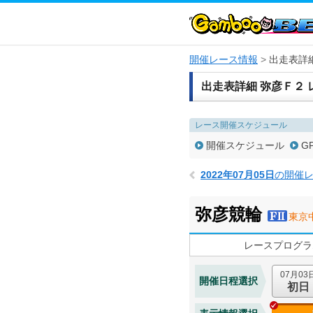
開催レース情報
出走表詳
出走表詳細 弥彦Ｆ２ 
レース開催スケジュール
開催スケジュール
G
2022年07月05日
の開催
弥彦競輪
東京
レースプログラ
07月03
開催日程選択
初日