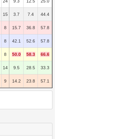
24
9.3
12.5
25.0
15
3.7
7.4
44.4
8
15.7
36.8
57.8
8
42.1
52.6
57.8
8
50.0
58.3
66.6
14
9.5
28.5
33.3
9
14.2
23.8
57.1