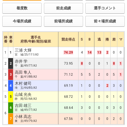
着度数
前走成績
選手コメント
今場所成績
前場所成績
前々場所成績
枠
車
選手名
競走得点
S
B
逃
捲
差
マ
番
番
府県/年齢/期別/級班
三浦 大輝
1
1
74.29
4
14
13
2
0
0
宮 城/25/111/A3
赤井 学
2
2
73.95
8
0
0
1
8
1
千 葉/49/77/A3
高田 隼人
3
3
71.12
5
5
2
0
5
1
千 葉/41/88/A3
木村 健司
4
4
69.19
1
0
0
2
3
0
埼 玉/46/85/A3
山城 光央
5
5
68.72
1
0
0
0
1
0
静 岡/53/64/A3
吉田 雄三
6
68.64
3
0
0
0
3
0
宮 城/49/77/A3
6
小林 高志
7
67.56
0
0
0
0
2
0
東 京/49/79/A3