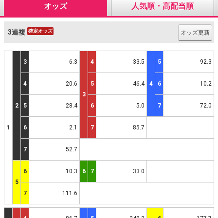
オッズ
人気順・高配当順
3連複
確定オッズ
オッズ更新
3
6.3
4
33.5
5
92.3
4
20.6
5
46.4
4
6
10.2
3
2
5
28.4
6
5.0
7
72.0
1
6
2.1
7
85.7
7
52.7
6
10.3
6
7
33.0
5
7
111.6