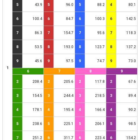
5
43.9
5
96.0
5
88.2
4
80.1
6
100.4
6
84.7
6
100.3
6
142.5
7
86.3
7
154.7
7
95.6
7
118.3
8
53.5
8
193.0
8
123.7
8
137.2
9
45.6
9
97.5
9
74.7
9
73.0
1
6
7
8
9
2
208.4
2
205.6
2
117.8
2
67.6
3
154.5
3
244.4
3
218.5
3
89.4
4
178.1
4
195.4
4
166.4
4
90.2
5
238.6
5
225.1
5
206.1
5
98.5
7
251.2
6
311.7
6
223.4
6
154.2