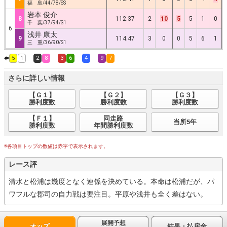
福 島/44/78/SS
岩本 俊介
8
112.37
2
10
5
5
1
0
千 葉/37/94/S1
6
浅井 康太
9
114.47
3
0
0
5
6
1
三 重/36/90/S1
5
1
2
8
3
6
4
9
7
さらに詳しい情報
【Ｇ１】
【Ｇ２】
【Ｇ３】
勝利度数
勝利度数
勝利度数
【Ｆ１】
同走路
当所5年
勝利度数
年間勝利度数
※各項目トップの数値は赤字で表示されます。
レース評
清水と松浦は幾度となく連係を決めている。本命は松浦だが、パ
ワフルな郡司の自力戦は要注目。平原や浅井も全く差はない。
展開予想
オッズ
結果・払戻金