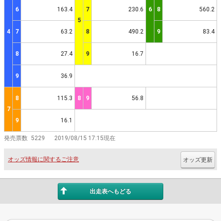
6
163.4
7
230.6
6
8
560.2
5
4
7
63.2
8
490.2
9
83.4
8
27.4
9
16.7
9
36.9
8
115.3
8
9
56.8
7
9
16.1
発売票数
5229
2019/08/15 17:15現在
オッズ情報に関するご注意
オッズ更新
出走表へもどる