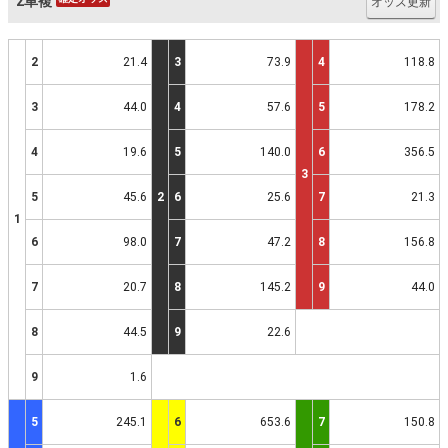
2車複
オッズ更新
2
21.4
3
73.9
4
118.8
3
44.0
4
57.6
5
178.2
4
19.6
5
140.0
6
356.5
3
5
45.6
2
6
25.6
7
21.3
1
6
98.0
7
47.2
8
156.8
7
20.7
8
145.2
9
44.0
8
44.5
9
22.6
9
1.6
5
245.1
6
653.6
7
150.8