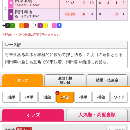
田原 宥明
8
80.45
0
10
6
4
1
2
北海道/29/105/A2
6
岡田 泰地
9
89.90
6
0
0
1
8
1
栃 木/27/100/A1
2
6
7
3
1
9
5
8
4
※各項目トップの数値は赤字で表示されます。
レース評
将来性ある鈴木が積極的に攻めて押し切る。２度目の連係となる
岡田泰の差しも互角で関東決着。岡田啓や西浦に要警戒。
展開予想
オッズ
結果・払戻金
狙い目
3連単
2車単
3連複
2車複
2枠単
2枠複
ワイド
オッズ
人気順・高配当順
確定オッズ