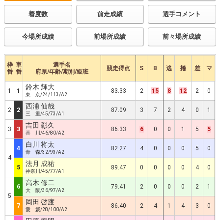
着度数
前走成績
選手コメント
今場所成績
前場所成績
前々場所成績
枠
車
選手名
競走得点
S
B
逃
捲
差
マ
番
番
府県/年齢/期別/級班
鈴木 輝大
1
1
83.33
2
15
8
12
2
0
東 京/24/113/A2
西浦 仙哉
2
2
87.09
3
7
2
4
0
1
三 重/45/73/A1
吉田 彰久
3
3
86.33
6
0
0
1
5
5
香 川/46/80/A2
白川 将太
4
82.27
4
0
0
0
5
0
青 森/32/93/A2
4
法月 成祐
5
89.47
0
0
0
0
4
0
神奈川/45/77/A1
高木 修二
6
79.41
2
0
0
0
2
1
大 阪/36/97/A2
5
岡田 啓渡
7
86.40
2
4
1
4
3
0
愛 媛/28/100/A2