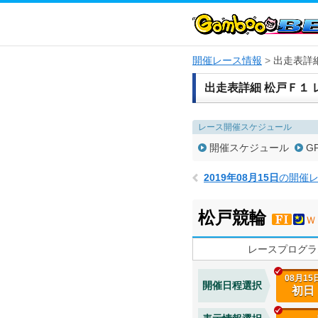
開催レース情報
出走表詳
出走表詳細 松戸Ｆ１ 
レース開催スケジュール
開催スケジュール
G
2019年08月15日
の開催
松戸競輪
Ｗ
レースプログラ
08月15
開催日程選択
初日