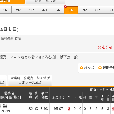
出走表
結果・払戻金
6R
1R
2R
3R
4R
5R
7R
8R
9R
15日 初日）
情報提供
赤競
発走予定
優秀、２～５着と６着２名が準決勝、以下は一般
オッズ
展開予
今場所・前場所・前々場所
成績
出走レース成績
直近4ヶ月の成
選手名
級
脚
ギヤ
1
2
3
府県/年齢/期別
班
質
倍数
競走得点
S
B
逃
捲
差
マ
着
着
 栄一
S2
追
3.93
95.07
2
0
0
0
6
2
5
3
4
/35/93