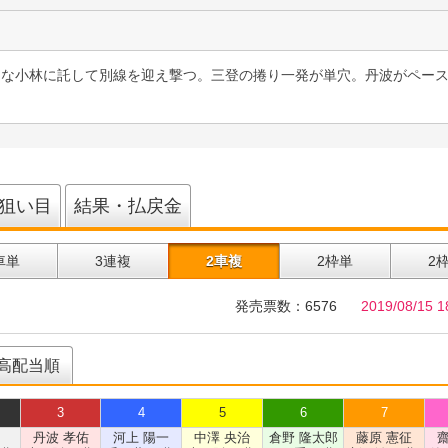
用な小林に託して別線を迎え撃つ。三登の捲り一発が単穴。丹波がペー
狙い目
結果・払戻金
車単
3連複
2車複
2枠単
2
発売票数：6576
2019/08/15 
高配当順
3
4
5
6
7
丹波 孝佑
河上 陽一
中澤 央治
倉野 隆太郎
藤原 憲征