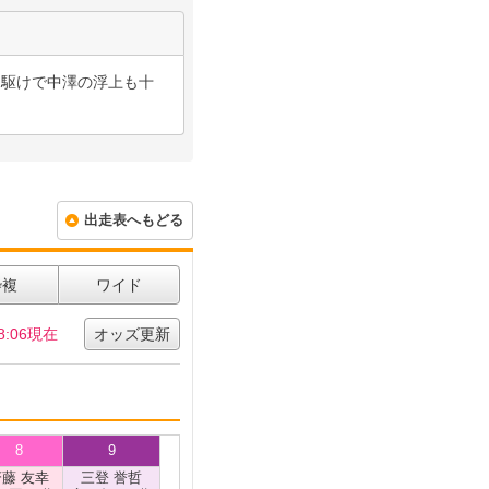
ス駆けで中澤の浮上も十
出走表へもどる
枠複
ワイド
18:06現在
オッズ更新
8
9
齋藤 友幸
三登 誉哲