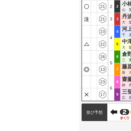
小林
21
2
2
山 梨/
丹波
21
3
3
大 阪
河上
23
4
千 葉
4
中澤
22
5
大 阪
倉
26
6
三 重
5
藤原
13
7
新 潟
齋藤
23
8
静 岡
6
三登
17
9
広 島/
並び予想