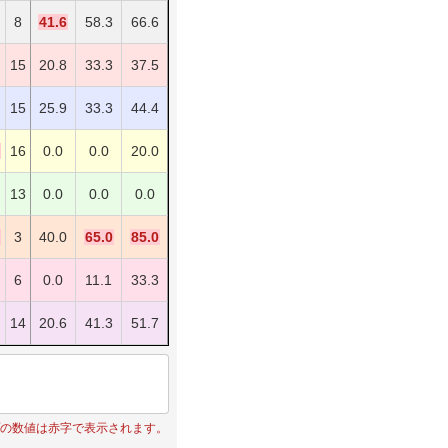
8
41.6
58.3
66.6
15
20.8
33.3
37.5
15
25.9
33.3
44.4
16
0.0
0.0
20.0
13
0.0
0.0
0.0
3
40.0
65.0
85.0
6
0.0
11.1
33.3
14
20.6
41.3
51.7
の数値は赤字で表示されます。