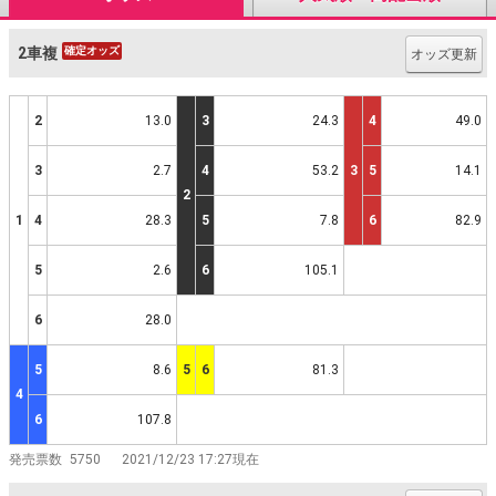
2車複
確定オッズ
オッズ更新
2
13.0
3
24.3
4
49.0
3
2.7
4
53.2
3
5
14.1
2
1
4
28.3
5
7.8
6
82.9
5
2.6
6
105.1
6
28.0
5
8.6
5
6
81.3
4
6
107.8
発売票数
5750
2021/12/23 17:27現在