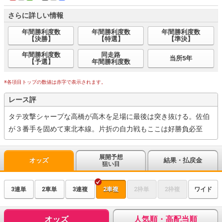
さらに詳しい情報
年間勝利度数
年間勝利度数
年間勝利度数
【決勝】
【特選】
【準決】
年間勝利度数
同走路
当所5年
【予選】
年間勝利度数
※各項目トップの数値は赤字で表示されます。
レース評
タテ攻撃シャープな高橋が高木を足場に最後は突き抜ける。佐伯
が３番手を固めて東北本線。片折の自力戦もここは好勝負必至
展開予想
オッズ
結果・払戻金
狙い目
3連単
2車単
3連複
2車複
2枠単
2枠複
ワイド
オッズ
人気順・高配当順