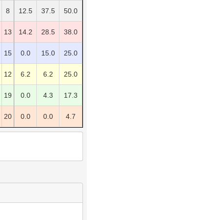
8
12.5
37.5
50.0
13
14.2
28.5
38.0
15
0.0
15.0
25.0
12
6.2
6.2
25.0
19
0.0
4.3
17.3
20
0.0
0.0
4.7