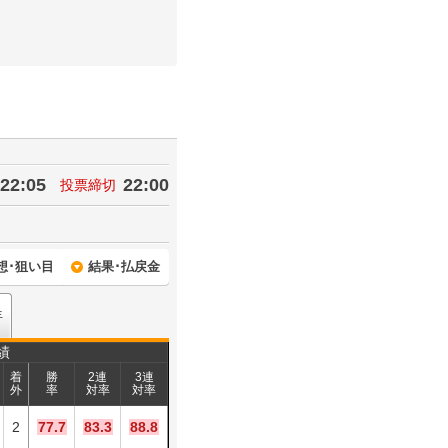
22:05
22:00
投票締切
想･狙い目
結果･払戻金
年
績
着
勝
2連
3連
外
率
対率
対率
2
77.7
83.3
88.8