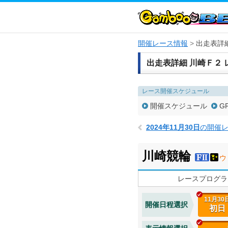
開催レース情報
出走表詳
出走表詳細 川崎Ｆ２ 
レース開催スケジュール
開催スケジュール
G
2024年11月30日
の開催
川崎競輪
ウ
レースプログラ
11月30
開催日程選択
初日