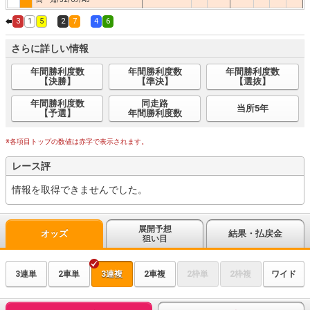
3
1
5
2
7
4
6
さらに詳しい情報
年間勝利度数
年間勝利度数
年間勝利度数
【決勝】
【準決】
【選抜】
年間勝利度数
同走路
当所5年
【予選】
年間勝利度数
※各項目トップの数値は赤字で表示されます。
レース評
情報を取得できませんでした。
展開予想
オッズ
結果・払戻金
狙い目
3連単
2車単
3連複
2車複
2枠単
2枠複
ワイド