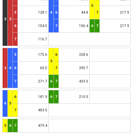
5
5
128.1
4
6
44.8
7
217.9
2
3
6
104.5
7
106.4
6
7
217.9
7
116.7
5
175.6
6
328.6
5
3
4
6
60.5
7
395.7
7
271.7
6
7
433.5
6
181.9
6
7
210.0
4
5
7
403.5
5
6
7
479.4