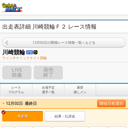
出走表詳細 川崎競輪Ｆ２ レース情報
12月02日の開催レース情報一覧へもどる
川崎競輪
ウィンチケミッドナイト競輪
LIVE
発売
映像
終了
レース
出場予定
展望
プログラム
選手一覧
推しメン
12月02日
最終日
開催日程選択
出走表
結果・払戻金