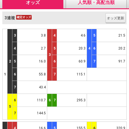
オッズ
人気順・高配当順
3連複
確定オッズ
オッズ更新
3
3.8
4
4.6
5
21.5
4
2.7
5
20.3
4
6
20.2
3
2
5
16.0
6
60.9
7
91.7
1
6
55.8
7
115.1
7
43.4
6
110.7
6
7
295.3
5
7
144.5
4
16.6
5
155.5
6
320.9