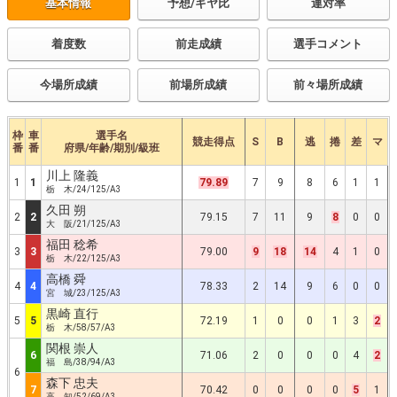
基本情報
予想/ギヤ比
連対率
着度数
前走成績
選手コメント
今場所成績
前場所成績
前々場所成績
枠
車
選手名
競走得点
S
B
逃
捲
差
マ
番
番
府県/年齢/期別/級班
川上 隆義
1
1
79.89
7
9
8
6
1
1
栃 木/24/125/A3
久田 朔
2
2
79.15
7
11
9
8
0
0
大 阪/21/125/A3
福田 稔希
3
3
79.00
9
18
14
4
1
0
栃 木/22/125/A3
高橋 舜
4
4
78.33
2
14
9
6
0
0
宮 城/23/125/A3
黒崎 直行
5
5
72.19
1
0
0
1
3
2
栃 木/58/57/A3
関根 崇人
6
71.06
2
0
0
0
4
2
福 島/38/94/A3
6
森下 忠夫
7
70.42
0
0
0
0
5
1
高 知/52/69/A3