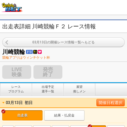
出走表詳細 川崎競輪Ｆ２ レース情報
03月13日の開催レース情報一覧へもどる
川崎競輪
競輪アプリはウィンチケット杯
LIVE
発売
映像
終了
レース
出場予定
展望
プログラム
選手一覧
推しメン
03月13日
初日
開催日程選択
出走表
結果・払戻金