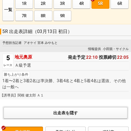
1R
2R
3R
4R
5R
6R
一覧
7R
8R
9R
5R 出走表詳細（03月13日 初日）
予想担当記者
アオケイ 宮本 みやもと
情報提供
小田競・サイクル
5
地元奥原
発走予定
22:10
投票締切
22:05
Ａ級予選
レース
勝ち上がり条件
1着〜2着と3着2名は準決勝、3着4名と4着と5着4名は選抜、その他
は一般へ
【誘導員】関根 健太郎 Ａ１