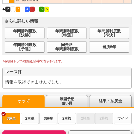
2
1
7
4
3
6
5
さらに詳しい情報
年間勝利度数
年間勝利度数
年間勝利度数
【決勝】
【特選】
【準決】
年間勝利度数
同走路
当所5年
【予選】
年間勝利度数
※各項目トップの数値は赤字で表示されます。
レース評
情報を取得できませんでした。
展開予想
オッズ
結果・払戻金
狙い目
3連単
2車単
3連複
2車複
2枠単
2枠複
ワイド