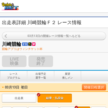
出走表詳細 川崎競輪Ｆ２ レース情報
03月13日の開催レース情報一覧へもどる
川崎競輪
競輪アプリはウィンチケット杯
LIVE
発売
映像
終了
レース
出場予定
展望
プログラム
選手一覧
推しメン
03月13日
初日
開催日程選択
出走表
結果・払戻金