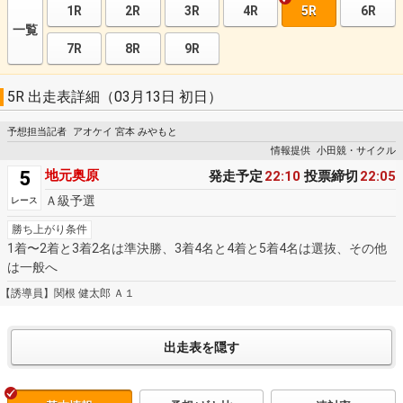
1R
2R
3R
4R
5R
6R
一覧
7R
8R
9R
5R 出走表詳細（03月13日 初日）
予想担当記者
アオケイ 宮本 みやもと
情報提供
小田競・サイクル
5
地元奥原
発走予定
22:10
投票締切
22:05
Ａ級予選
レース
勝ち上がり条件
1着〜2着と3着2名は準決勝、3着4名と4着と5着4名は選抜、その他
は一般へ
【誘導員】関根 健太郎 Ａ１