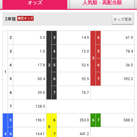
オッズ
人気順・高配当順
2車複
確定オッズ
オッズ更新
2
3.3
3
14.9
4
61.9
3
1.5
4
15.0
5
78.4
3
4
17.8
2
5
52.6
6
36.5
1
5
50.4
6
92.9
7
392.2
6
39.0
7
76.7
7
128.3
5
196.1
6
353.0
6
7
588.3
5
4
6
164.1
7
441.2