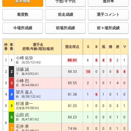
基本情報
予想/ギヤ比
連対率
着度数
前走成績
選手コメント
今場所成績
前場所成績
前々場所成績
枠
車
選手名
競走得点
S
B
逃
捲
差
マ
番
番
府県/年齢/期別/級班
小榑 佑弥
1
1
88.61
6
6
4
3
2
1
新 潟/25/121/A2
須藤 誠
2
2
88.33
10
0
0
0
5
4
千 葉/40/92/A1
小峰 烈
3
3
85.55
2
1
0
1
4
0
長 野/44/98/A1
望月 嘉人
4
4
81.38
1
6
1
0
1
0
静 岡/28/123/A2
杉浦 康一
5
5
81.25
1
0
0
0
3
1
北海道/59/58/A2
山田 武
6
80.23
1
0
0
0
1
0
群 馬/47/87/A2
6
石井 孝
7
74.96
0
0
0
0
1
0
千 葉/53/68/A2