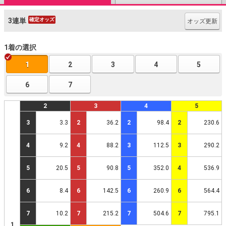
3連単
確定オッズ
オッズ更新
1着の選択
1
2
3
4
5
6
7
2
3
4
5
3
3.3
2
36.2
2
98.4
2
230.6
4
9.2
4
88.2
3
112.5
3
290.2
5
20.5
5
90.8
5
352.0
4
536.9
6
8.4
6
142.5
6
260.9
6
564.4
7
10.2
7
215.2
7
504.6
7
795.1
1