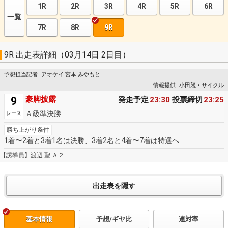
1R
2R
3R
4R
5R
6R
一覧
7R
8R
9R
9R 出走表詳細（03月14日 2日目）
予想担当記者
アオケイ 宮本 みやもと
情報提供
小田競・サイクル
9
豪脚披露
発走予定
23:30
投票締切
23:25
Ａ級準決勝
レース
勝ち上がり条件
1着〜2着と3着1名は決勝、3着2名と4着〜7着は特選へ
【誘導員】渡辺 聖 Ａ２
基本情報
予想/ギヤ比
連対率