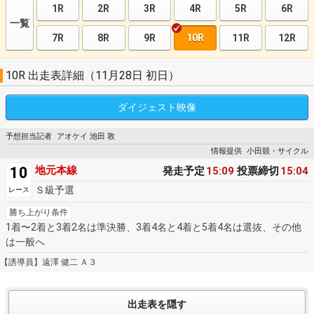
1R
2R
3R
4R
5R
6R
一覧
7R
8R
9R
10R
11R
12R
10R 出走表詳細（11月28日 初日）
ダイジェスト
映像
予想担当記者
アオケイ 池田 敦
情報提供
小田競・サイクル
10
地元本線
発走予定
15:09
投票締切
15:04
Ｓ級予選
レース
勝ち上がり条件
1着〜2着と3着2名は準決勝、3着4名と4着と5着4名は選抜、その他
は一般へ
【誘導員】遠澤 健二 Ａ３