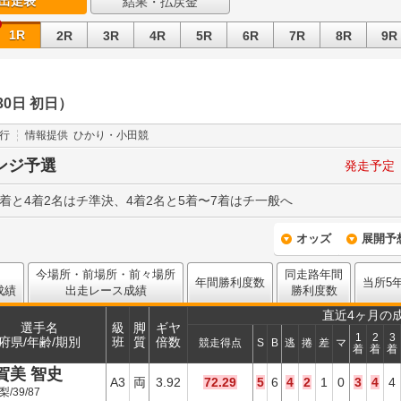
出走表
結果・払戻金
1R
2R
3R
4R
5R
6R
7R
8R
9R
30日 初日）
浩行
情報提供
ひかり・小田競
ンジ予選
発走予定
3着と4着2名はチ準決、4着2名と5着〜7着はチ一般へ
オッズ
展開予
今場所・前場所・前々場所
同走路年間
年間勝利度数
当所5
成績
出走レース成績
勝利度数
直近4ヶ月の
選手名
級
脚
ギヤ
1
2
3
府県/年齢/期別
班
質
倍数
競走得点
S
B
逃
捲
差
マ
着
着
着
賀美 智史
A3
両
3.92
72.29
5
6
4
2
1
0
3
4
4
/39/87