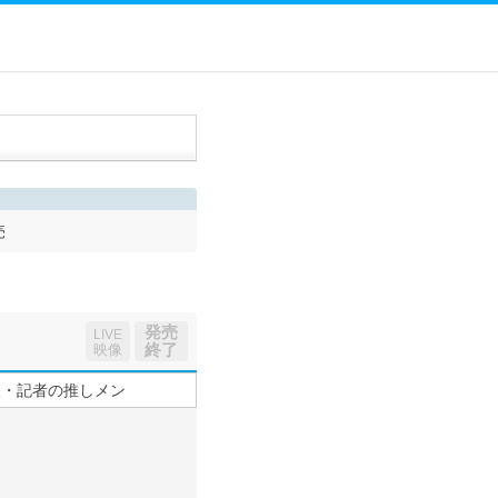
売
発売
LIVE
終了
映像
望・記者の推しメン