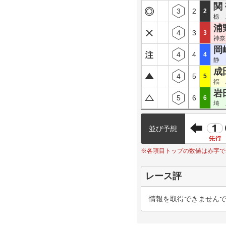
関
3
2
2
栃 木
浦
4
3
3
神奈川
岡
4
4
4
静 岡
成
4
5
5
福 島
岩
5
6
6
埼 玉
並び予想
※各項目トップの数値は赤字で
レース評
情報を取得できません