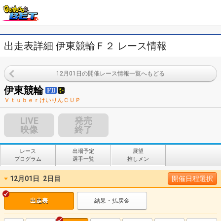
出走表詳細 伊東競輪Ｆ２ レース情報
12月01日の開催レース情報一覧へもどる
伊東競輪
ＶｔｕｂｅｒけいりんＣＵＰ
LIVE
発売
映像
終了
レース
出場予定
展望
プログラム
選手一覧
推しメン
12月01日
2日目
開催日程選択
出走表
結果・払戻金