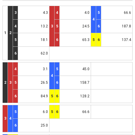
3
4.3
4
4.0
5
66.6
4
4
13.2
3
5
24.5
6
187.8
1
2
5
18.1
6
65.3
5
6
137.4
6
62.0
4
3.1
5
45.0
4
2
3
5
26.5
6
158.7
6
84.9
5
6
128.2
5
6.0
5
6
66.6
3
4
6
25.0