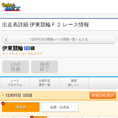
出走表詳細 伊東競輪Ｆ２ レース情報
12月01日の開催レース情報一覧へもどる
伊東競輪
ＶｔｕｂｅｒけいりんＣＵＰ
LIVE
発売
映像
終了
レース
出場予定
展望
プログラム
選手一覧
推しメン
12月01日
2日目
開催日程選択
出走表
結果・払戻金