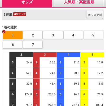
オッズ
人気順・高配当順
3連単
確定オッズ
オッズ更新
1着の選択
1
2
3
4
5
6
7
2
3
4
5
3
24.6
2
36.0
2
81.5
2
11.0
4
52.1
4
74.0
3
98.5
3
17.2
5
30.0
5
45.4
5
59.3
4
18.5
6
174.8
6
255.3
6
96.8
6
71.9
7
93.7
7
247.9
7
277.4
7
103.4