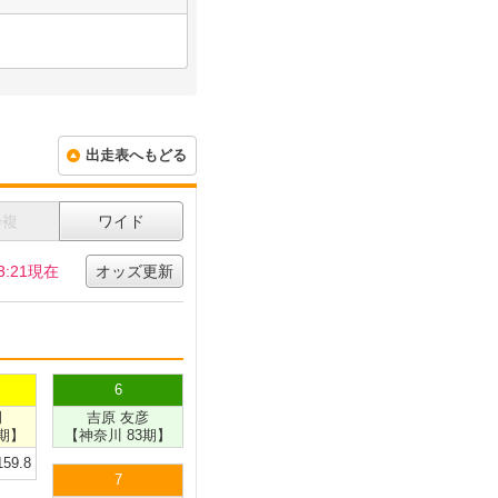
出走表へもどる
枠複
ワイド
23:21現在
オッズ更新
6
嗣
吉原 友彦
9期】
【神奈川 83期】
159.8
7