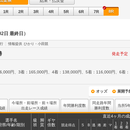
出走表
結果・払戻金
8R
1R
2R
3R
4R
5R
6R
7R
02日 最終日）
浩行
情報提供
ひかり・小田競
勝
発走予定
6,000円、3着：165,000円、4着：138,000円、5着：116,000円、6着：1
オッズ
展開予
今場所・前場所・前々場所
同走路年間
年間勝利度数
当所5
成績
出走レース成績
勝利度数
直近4ヶ月の成
選手名
級
脚
ギヤ
1
2
3
府県/年齢/期別
班
質
倍数
競走得点
S
B
逃
捲
差
マ
着
着
着