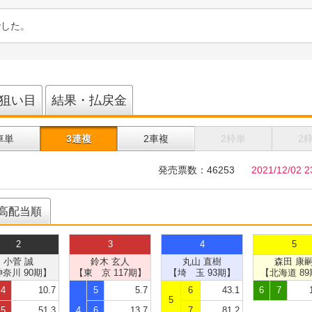
でした。
狙い目
結果・払戻金
車単
3連複
2車複
2枠単
2
発売票数：46253
2021/12/02 
高配当順
2
3
4
5
小菅 誠
鈴木 玄人
丸山 直樹
森田 康
奈川 90期】
【東 京 117期】
【埼 玉 93期】
【北海道 8
4
10.7
5
5.7
6
43.1
6
7
5
5
51.3
4
6
13.7
7
81.2