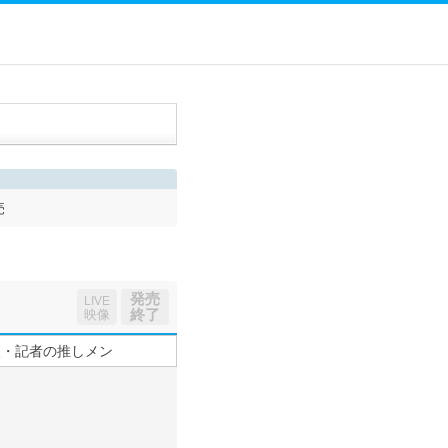
売
発売
LIVE
終了
映像
望・記者の推しメン