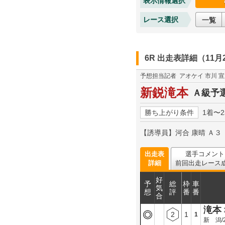
表示情報選択
レース選択
一覧
6R 出走表詳細（11月
予想担当記者
アオケイ 市川 
新鋭滝本
Ａ級予
勝ち上がり条件
1着〜
【誘導員】河合 康晴 Ａ３
出走表
選手コメント
詳細
前回出走レース
好
予
総
枠
車
気
想
評
番
番
合
滝本
2
1
1
新 潟/2