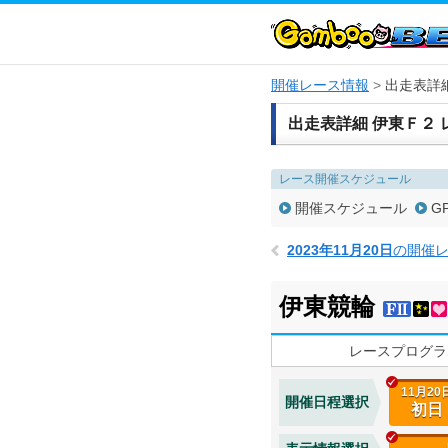
開催レース情報
出走表詳
出走表詳細 伊東Ｆ２ 
レース開催スケジュール
開催スケジュール
G
2023年11月20日
の開催
伊東競輪
レースプログラ
11月20
開催日程選択
初日