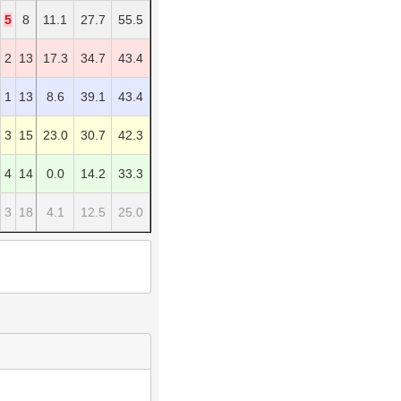
5
8
11.1
27.7
55.5
2
13
17.3
34.7
43.4
1
13
8.6
39.1
43.4
3
15
23.0
30.7
42.3
4
14
0.0
14.2
33.3
3
18
4.1
12.5
25.0