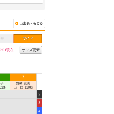
出走表へもどる
枠複
ワイド
20:51現在
オッズ更新
7
育子
野崎 菜美
02期
山 口 118期
2
3
4