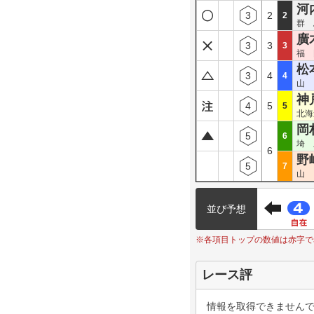
河
3
2
2
群 馬
廣
3
3
3
福 岡
松
3
4
4
山 口
神
4
5
5
北海道
岡
5
6
埼 玉
6
野
5
7
山 口
並び予想
※各項目トップの数値は赤字で
レース評
情報を取得できません