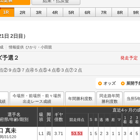
出走表
結果・払戻金
1R
2R
3R
4R
5R
6R
7R
8R
9R
21日 2日目）
宣成
情報提供
ひかり・小田競
ズ予選２
発走予定
点②９点③７点④５点⑤４点⑥３点⑦２点
オッズ
展開予
今場所・前場所・前々場所
同走路年間
年間勝利度数
当所5
成績
出走レース成績
勝利度数
直近4ヶ月の
選手名
級
脚
ギヤ
1
2
3
府県/年齢/期別
班
質
倍数
競走得点
S
B
逃
捲
差
マ
着
着
着
口 真未
L1
両
3.71
53.53
1
5
2
3
1
1
3
4
5
/31/120