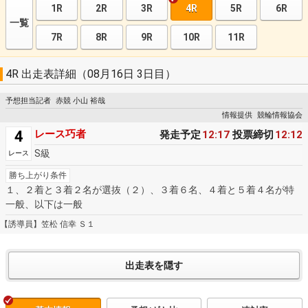
1R
2R
3R
4R
5R
6R
一覧
7R
8R
9R
10R
11R
4R 出走表詳細（08月16日 3日目）
予想担当記者
赤競 小山 裕哉
情報提供
競輪情報協会
4
レース巧者
発走予定
12:17
投票締切
12:12
S級
レース
勝ち上がり条件
１、２着と３着２名が選抜（２）、３着６名、４着と５着４名が特
一般、以下は一般
【誘導員】笠松 信幸 Ｓ１