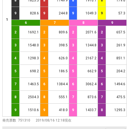
8
1823.5
8
1149.9
8
1910.1
8
179.6
9
828.6
9
244.8
9
1049.3
9
57.3
1
6
7
8
9
2
1692.1
2
809.6
2
2071.6
2
657.5
3
1548.0
3
398.5
3
1344.8
3
261.9
4
1298.3
4
626.0
4
2167.2
4
851.1
5
698.2
5
186.5
5
662.9
5
204.2
7
1463.5
6
1384.4
6
3062.4
6
1494.6
8
2504.3
8
555.1
7
873.6
7
475.5
9
1510.6
9
418.0
9
1433.7
8
1295.3
発売票数
751310
2019/08/16 12:18現在