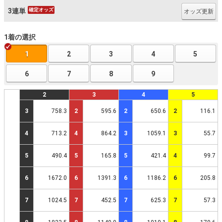
3連単
確定オッズ
オッズ更新
1着の選択
1
2
3
4
5
6
7
8
9
2
3
4
5
3
758.3
2
595.6
2
650.6
2
116.1
4
713.2
4
864.2
3
1059.1
3
55.7
5
490.4
5
165.8
5
421.4
4
99.7
6
1672.0
6
1391.3
6
1186.2
6
205.8
7
1024.5
7
452.5
7
625.3
7
57.3