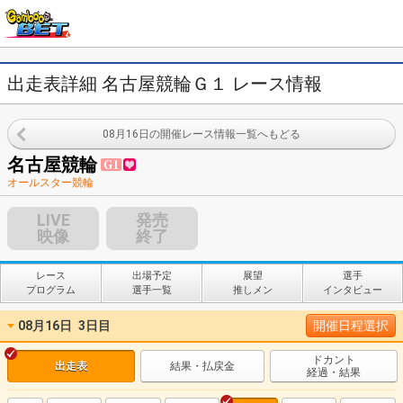
出走表詳細 名古屋競輪Ｇ１ レース情報
08月16日の開催レース情報一覧へもどる
名古屋競輪
オールスター競輪
LIVE
発売
映像
終了
レース
出場予定
展望
選手
プログラム
選手一覧
推しメン
インタビュー
08月16日
3日目
開催日程選択
ドカント
出走表
結果・払戻金
経過・結果