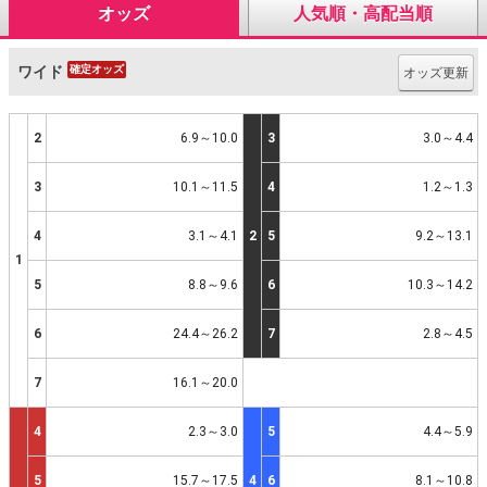
オッズ
人気順・高配当順
ワイド
確定オッズ
オッズ更新
2
6.9～10.0
3
3.0～4.4
3
10.1～11.5
4
1.2～1.3
4
3.1～4.1
2
5
9.2～13.1
1
5
8.8～9.6
6
10.3～14.2
6
24.4～26.2
7
2.8～4.5
7
16.1～20.0
4
2.3～3.0
5
4.4～5.9
5
15.7～17.5
4
6
8.1～10.8