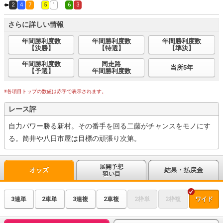
2
4
7
5
1
6
3
さらに詳しい情報
年間勝利度数
年間勝利度数
年間勝利度数
【決勝】
【特選】
【準決】
年間勝利度数
同走路
当所5年
【予選】
年間勝利度数
※各項目トップの数値は赤字で表示されます。
レース評
自力パワー勝る新村。その番手を回る二藤がチャンスをモノにす
る。筒井や八日市屋は目標の頑張り次第。
展開予想
オッズ
結果・払戻金
狙い目
3連単
2車単
3連複
2車複
2枠単
2枠複
ワイド