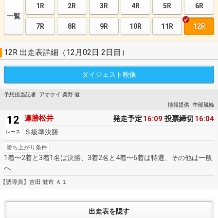
1R
2R
3R
4R
5R
6R
一覧
7R
8R
9R
10R
11R
12R
12R 出走表詳細（12月02日 2日目）
ダイジェスト
映像
予想担当記者
アオケイ 粟野 健
情報提供
中部競輪
12
連勝松井
発走予定
16:09
投票締切
16:04
Ｓ級準決勝
レース
勝ち上がり条件
1着〜2着と3着1名は決勝、3着2名と4着〜6着は特選、その他は一般
へ
【誘導員】吉田 健市 Ａ１