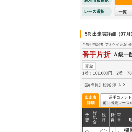
表示情報選択
レース選択
一覧
5R 出走表詳細（07月
予想担当記者
アオケイ 忍足 
番手片折
Ａ級一
賞金
1着：101,000円、2着：78
【誘導員】松尾 淳 Ａ２
出走表
選手コメント
詳細
前回出走レース
好
予
総
枠
車
気
想
評
番
番
府
合
柳