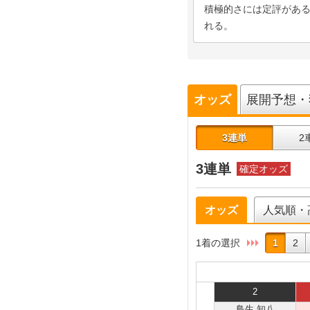
積極的さには定評がある
れる。
オッズ
展開予想・
3連単
2
3連単
確定オッズ
オッズ
人気順・
1着の選択
1
2
2
鳥生 知八