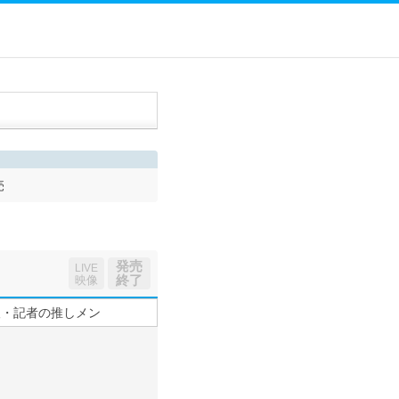
売
発売
LIVE
終了
映像
望・記者の推しメン