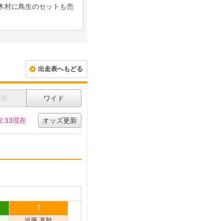
木村に鳥生のセットも売
出走表へもどる
枠複
ワイド
12:33現在
オッズ更新
7
近藤 直幹