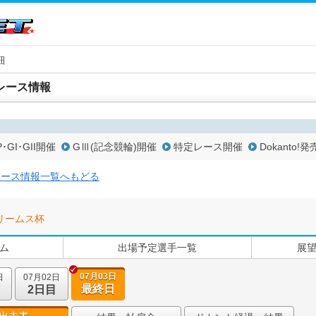
細
レース情報
P･GI･GII開催
GⅢ(記念競輪)開催
特定レース開催
Dokanto!発
レース情報一覧へもどる
リームス杯
ム
出場予定選手一覧
展
07月03日
日
07月02日
最終日
2日目