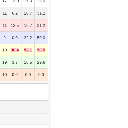
17
13.0
17.3
26.0
11
6.2
18.7
31.2
11
12.5
18.7
31.2
9
0.0
22.2
50.0
10
30.4
52.1
56.5
19
3.7
18.5
29.6
10
0.0
0.0
0.0