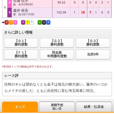
佐藤 悦夫
8
95.62
0
0
0
0
2
1
栃 木/42/86/S2
6
藤井 侑吾
9
102.08
1
18
7
1
0
0
愛 知/26/115/S2
3
7
8
9
5
1
6
2
4
さらに詳しい情報
【Ｇ１】
【Ｇ２】
【Ｇ３】
勝利度数
勝利度数
勝利度数
【Ｆ１】
同走路
当所5年
勝利度数
年間勝利度数
※各項目トップの数値は赤字で表示されます。
レース評
往時のキレは望めなくとも金子は地元の御大扱い。藤井のハコか
らメイチの差しだ。ともに自在性に富む埼玉両者に特注。
展開予想
オッズ
結果・払戻金
狙い目