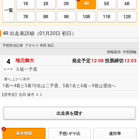
1R
2R
3R
4R
5R
6R
一覧
7R
8R
9R
10R
11R
12R
4R 出走表詳細（01月20日 初日）
予想担当記者
アオケイ 本田 知己
情報提供
中部競輪
4
地元御大
発走予定
12:08
投票締切
12:03
Ｓ級一予選
レース
勝ち上がり条件
1着〜4着と5着10名は二予選、5着1名と6着～9着は選抜へ
【誘導員】吉田 健市 Ａ１
基本情報
予想/ギヤ比
連対率