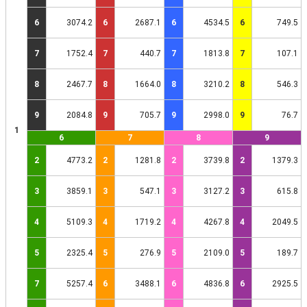
6
3074.2
6
2687.1
6
4534.5
6
749.5
7
1752.4
7
440.7
7
1813.8
7
107.1
8
2467.7
8
1664.0
8
3210.2
8
546.3
9
2084.8
9
705.7
9
2998.0
9
76.7
1
6
7
8
9
2
4773.2
2
1281.8
2
3739.8
2
1379.3
3
3859.1
3
547.1
3
3127.2
3
615.8
4
5109.3
4
1719.2
4
4267.8
4
2049.5
5
2325.4
5
276.9
5
2109.0
5
189.7
7
5257.4
6
3488.1
6
4836.8
6
2925.5