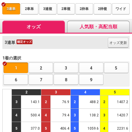
3連単
2車単
3連複
2車複
2枠単
2枠複
ワイド
オッズ
人気順・高配当順
3連単
確定オッズ
オッズ更新
1着の選択
1
2
3
4
5
6
7
8
9
2
3
4
5
3
143.1
2
76.9
2
488.2
2
1407.2
4
500.4
4
79.4
3
138.2
3
1420.7
5
377.0
5
406.4
5
1059.6
4
2231.6