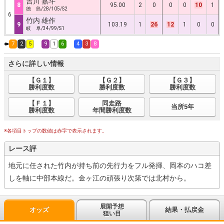
吉川 嘉斗
8
95.00
2
0
0
0
10
1
徳 島/28/105/S2
6
竹内 雄作
9
103.19
1
26
12
1
0
0
岐 阜/34/99/S1
7
2
5
9
1
6
4
3
8
さらに詳しい情報
【Ｇ１】
【Ｇ２】
【Ｇ３】
勝利度数
勝利度数
勝利度数
【Ｆ１】
同走路
当所5年
勝利度数
年間勝利度数
※各項目トップの数値は赤字で表示されます。
レース評
地元に任された竹内が持ち前の先行力をフル発揮、岡本のハコ差
しを軸に中部本線だ。金ヶ江の頑張り次第では北村から。
展開予想
オッズ
結果・払戻金
狙い目