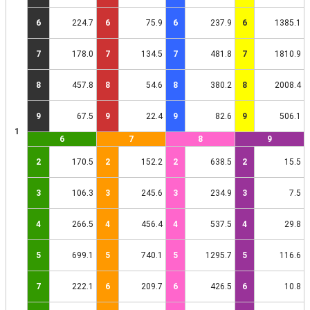
6
224.7
6
75.9
6
237.9
6
1385.1
7
178.0
7
134.5
7
481.8
7
1810.9
8
457.8
8
54.6
8
380.2
8
2008.4
9
67.5
9
22.4
9
82.6
9
506.1
1
6
7
8
9
2
170.5
2
152.2
2
638.5
2
15.5
3
106.3
3
245.6
3
234.9
3
7.5
4
266.5
4
456.4
4
537.5
4
29.8
5
699.1
5
740.1
5
1295.7
5
116.6
7
222.1
6
209.7
6
426.5
6
10.8