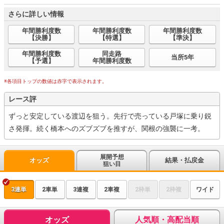
さらに詳しい情報
年間勝利度数
年間勝利度数
年間勝利度数
【決勝】
【特選】
【準決】
年間勝利度数
同走路
当所5年
【予選】
年間勝利度数
※各項目トップの数値は赤字で表示されます。
レース評
ずっと安定している渡辺を狙う。先行で売っている戸塚に乗り鋭
さ発揮。続く橋本へのズブズブを推すが、関根の強襲に一考。
展開予想
オッズ
結果・払戻金
狙い目
3連単
2車単
3連複
2車複
2枠単
2枠複
ワイド
オッズ
人気順・高配当順