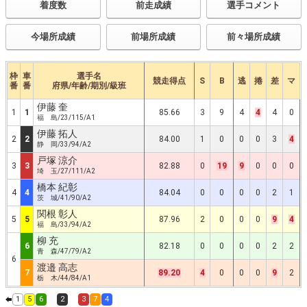
着度数
前走成績
選手コメント
今場所成績
前場所成績
前々場所成績
枠
車
選手名
競走得点
S
B
逃
捲
差
マ
番
番
府県/年齢/期別/級班
伊藤 奎
1
1
85.66
3
9
4
4
4
0
福 島/23/115/A1
伊藤 拓人
2
2
84.00
1
0
0
0
3
4
静 岡/33/94/A2
戸塚 涼介
3
3
82.88
0
19
9
0
0
0
埼 玉/27/111/A2
橋本 紀彰
4
4
84.04
0
0
0
0
2
1
茨 城/41/90/A2
関根 彰人
5
5
87.96
2
0
0
0
9
4
福 島/33/94/A2
柳 充
6
82.18
0
0
0
0
2
2
青 森/47/79/A2
6
渡邉 高志
7
89.20
4
0
0
0
9
2
栃 木/44/84/A1
1
5
6
2
3
7
4