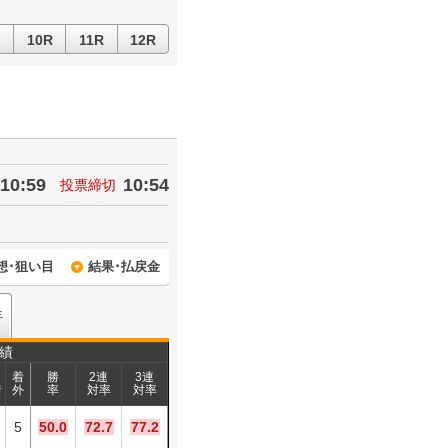
10R
11R
12R
10:59
10:54
投票締切
想･狙い目
結果･払戻金
年
績
着
勝
2連
3連
着
外
率
対率
対率
5
50.0
72.7
77.2