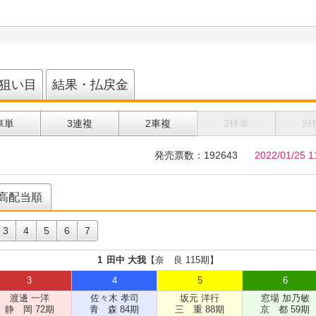
狙い目
結果・払戻金
車単
3連複
2車複
2枠単
2
発売票数：192643
2022/01/25 
高配当順
3
4
5
6
7
1
田中 大我
【奈 良 115期】
3
4
5
6
渡邊 一洋
佐々木 孝司
坂元 洋行
窓場 加乃敏
静 岡 72期
青 森 84期
三 重 88期
京 都 59期