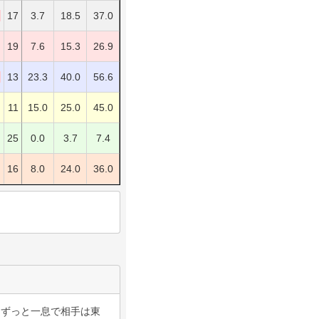
17
3.7
18.5
37.0
19
7.6
15.3
26.9
13
23.3
40.0
56.6
11
15.0
25.0
45.0
25
0.0
3.7
7.4
16
8.0
24.0
36.0
はずっと一息で相手は東