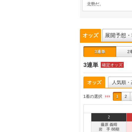
北勢だ。
オッズ
展開予想・
3連単
2
3連単
確定オッズ
オッズ
人気順・
1着の選択
1
2
2
藤原 義晴
岩 手 88期