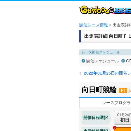
開催レース情報
出走表詳
出走表詳細 向日町Ｆ
レース開催スケジュール
開催スケジュール
G
2022年01月25日
の開催
向日町競輪
レースプログラ
01月24
開催日程選択
初日