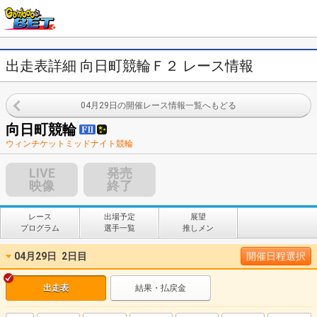
出走表詳細 向日町競輪Ｆ２ レース情報
04月29日の開催レース情報一覧へもどる
向日町競輪
ウィンチケットミッドナイト競輪
LIVE
発売
映像
終了
レース
出場予定
展望
プログラム
選手一覧
推しメン
04月29日
2日目
開催日程選択
出走表
結果・払戻金