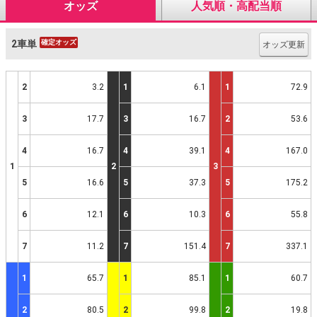
オッズ
人気順・高配当順
2車単
確定オッズ
オッズ更新
2
3.2
1
6.1
1
72.9
3
17.7
3
16.7
2
53.6
4
16.7
4
39.1
4
167.0
1
2
3
5
16.6
5
37.3
5
175.2
6
12.1
6
10.3
6
55.8
7
11.2
7
151.4
7
337.1
1
65.7
1
85.1
1
60.7
2
80.5
2
99.8
2
19.8