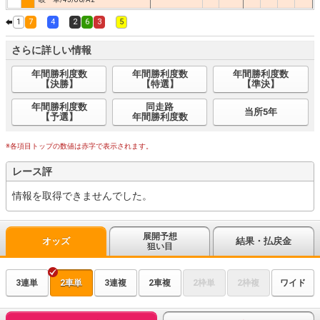
1
7
4
2
6
3
5
さらに詳しい情報
年間勝利度数
年間勝利度数
年間勝利度数
【決勝】
【特選】
【準決】
年間勝利度数
同走路
当所5年
【予選】
年間勝利度数
※各項目トップの数値は赤字で表示されます。
レース評
情報を取得できませんでした。
展開予想
オッズ
結果・払戻金
狙い目
3連単
2車単
3連複
2車複
2枠単
2枠複
ワイド