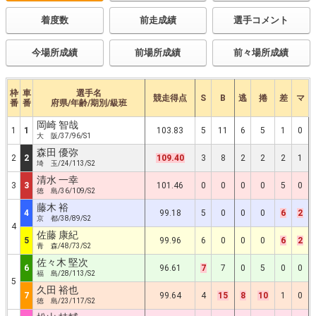
着度数
前走成績
選手コメント
今場所成績
前場所成績
前々場所成績
枠
車
選手名
競走得点
S
B
逃
捲
差
マ
番
番
府県/年齢/期別/級班
岡崎 智哉
1
1
103.83
5
11
6
5
1
0
大 阪/37/96/S1
森田 優弥
2
2
109.40
3
8
2
2
2
1
埼 玉/24/113/S2
清水 一幸
3
3
101.46
0
0
0
0
5
0
徳 島/36/109/S2
藤木 裕
4
99.18
5
0
0
0
6
2
京 都/38/89/S2
4
佐藤 康紀
5
99.96
6
0
0
0
6
2
青 森/48/73/S2
佐々木 堅次
6
96.61
7
7
0
5
0
0
福 島/28/113/S2
5
久田 裕也
7
99.64
4
15
8
10
1
0
徳 島/23/117/S2