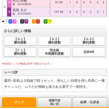
松山 桂輔
8
97.59
1
0
0
0
2
0
愛 知/39/88/S2
6
長島 大介
9
107.68
0
5
0
3
3
1
栃 木/33/96/S1
1
4
8
2
9
7
3
6
5
さらに詳しい情報
【Ｇ１】
【Ｇ２】
【Ｇ３】
勝利度数
勝利度数
勝利度数
【Ｆ１】
同走路
当所5年
勝利度数
年間勝利度数
※各項目トップの数値は赤字で表示されます。
レース評
森田−長島はＧ戦線で戦うセット。頼もしい目標を得た長島に一勝
チャンスだ。ムラだが岡崎も底力ある選手で一発特注。
展開予想
オッズ
結果・払戻金
狙い目