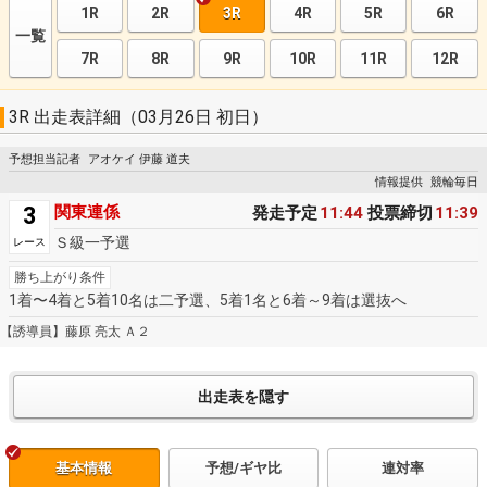
1R
2R
3R
4R
5R
6R
一覧
7R
8R
9R
10R
11R
12R
3R 出走表詳細（03月26日 初日）
予想担当記者
アオケイ 伊藤 道夫
情報提供
競輪毎日
3
関東連係
発走予定
11:44
投票締切
11:39
Ｓ級一予選
レース
勝ち上がり条件
1着〜4着と5着10名は二予選、5着1名と6着～9着は選抜へ
【誘導員】藤原 亮太 Ａ２
基本情報
予想/ギヤ比
連対率