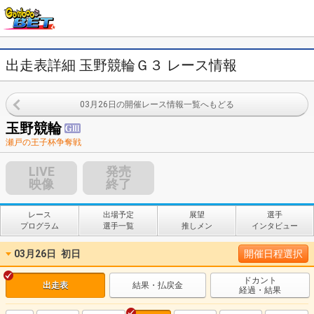
出走表詳細 玉野競輪Ｇ３ レース情報
03月26日の開催レース情報一覧へもどる
玉野競輪
瀬戸の王子杯争奪戦
LIVE
発売
映像
終了
レース
出場予定
展望
選手
プログラム
選手一覧
推しメン
インタビュー
03月26日
初日
開催日程選択
ドカント
出走表
結果・払戻金
経過・結果