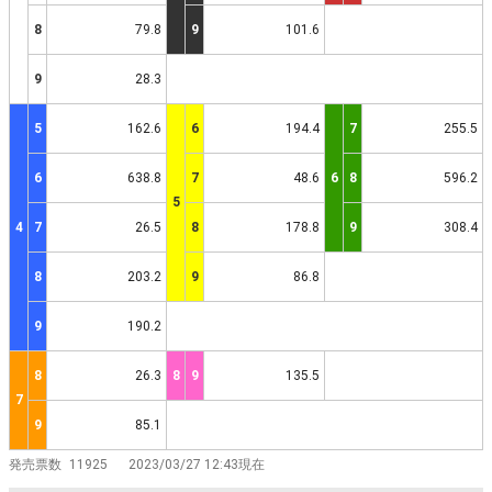
8
79.8
9
101.6
9
28.3
5
162.6
6
194.4
7
255.5
6
638.8
7
48.6
6
8
596.2
5
4
7
26.5
8
178.8
9
308.4
8
203.2
9
86.8
9
190.2
8
26.3
8
9
135.5
7
9
85.1
発売票数
11925
2023/03/27 12:43現在