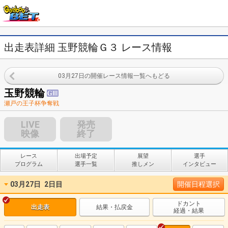
出走表詳細 玉野競輪Ｇ３ レース情報
03月27日の開催レース情報一覧へもどる
玉野競輪
瀬戸の王子杯争奪戦
LIVE
発売
映像
終了
レース
出場予定
展望
選手
プログラム
選手一覧
推しメン
インタビュー
03月27日
2日目
開催日程選択
ドカント
出走表
結果・払戻金
経過・結果