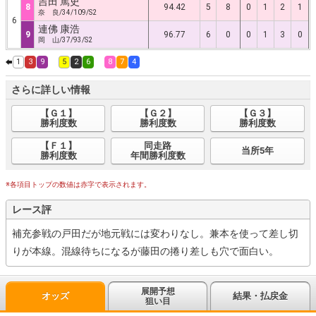
吉田 篤史
8
94.42
5
8
0
1
2
1
奈 良/34/109/S2
6
連佛 康浩
9
96.77
6
0
0
1
3
0
岡 山/37/93/S2
1
3
9
5
2
6
8
7
4
さらに詳しい情報
【Ｇ１】
【Ｇ２】
【Ｇ３】
勝利度数
勝利度数
勝利度数
【Ｆ１】
同走路
当所5年
勝利度数
年間勝利度数
※各項目トップの数値は赤字で表示されます。
レース評
補充参戦の戸田だが地元戦には変わりなし。兼本を使って差し切
りが本線。混線待ちになるが藤田の捲り差しも穴で面白い。
展開予想
オッズ
結果・払戻金
狙い目