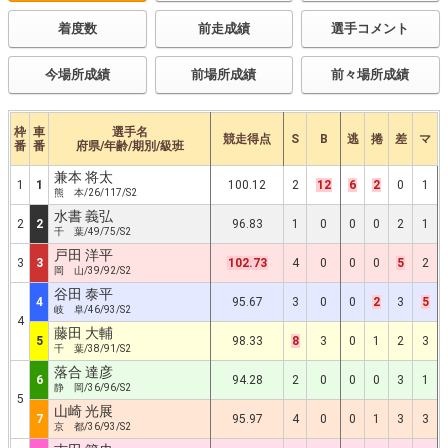
着度数
前走成績
選手コメント
今場所成績
前場所成績
前々場所成績
枠
車
選手名
競走得点
S
B
逃
捲
差
マ
番
番
府県/年齢/期別/級班
兼本 将太
1
1
100.12
2
12
6
2
0
1
熊 本/26/117/S2
水書 義弘
2
2
96.83
1
0
0
0
2
1
千 葉/49/75/S2
戸田 洋平
3
3
102.73
4
0
0
0
5
2
岡 山/39/92/S2
谷田 泰平
4
95.67
3
0
0
2
3
5
岐 阜/46/93/S2
4
藤田 大輔
5
98.33
8
3
0
1
2
3
千 葉/38/91/S2
落合 達彦
6
94.28
2
0
0
0
3
1
静 岡/36/96/S2
5
山崎 光展
7
95.97
4
0
0
1
3
3
京 都/36/93/S2