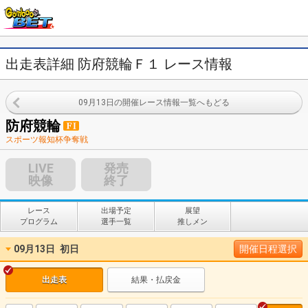
出走表詳細 防府競輪Ｆ１ レース情報
09月13日の開催レース情報一覧へもどる
防府競輪
スポーツ報知杯争奪戦
LIVE
発売
映像
終了
レース
出場予定
展望
プログラム
選手一覧
推しメン
09月13日
初日
開催日程選択
出走表
結果・払戻金