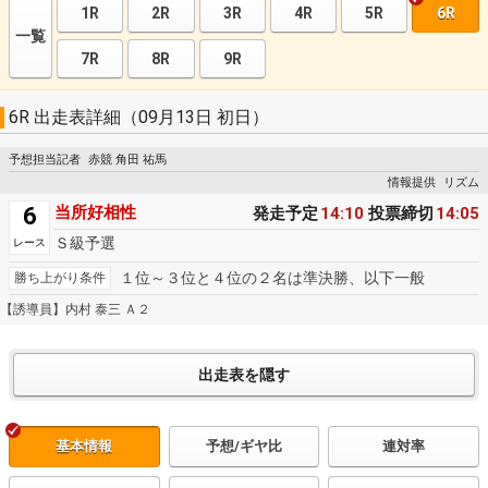
1R
2R
3R
4R
5R
6R
一覧
7R
8R
9R
6R 出走表詳細（09月13日 初日）
予想担当記者
赤競 角田 祐馬
情報提供
リズム
6
当所好相性
発走予定
14:10
投票締切
14:05
Ｓ級予選
レース
１位～３位と４位の２名は準決勝、以下一般
勝ち上がり条件
【誘導員】内村 泰三 Ａ２
基本情報
予想/ギヤ比
連対率