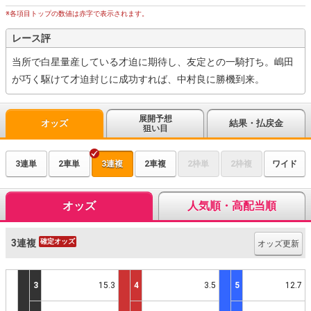
※各項目トップの数値は赤字で表示されます。
レース評
当所で白星量産している才迫に期待し、友定との一騎打ち。嶋田
が巧く駆けて才迫封じに成功すれば、中村良に勝機到来。
展開予想
オッズ
結果・払戻金
狙い目
3連単
2車単
3連複
2車複
2枠単
2枠複
ワイド
オッズ
人気順・高配当順
3連複
確定オッズ
オッズ更新
3
15.3
4
3.5
5
12.7