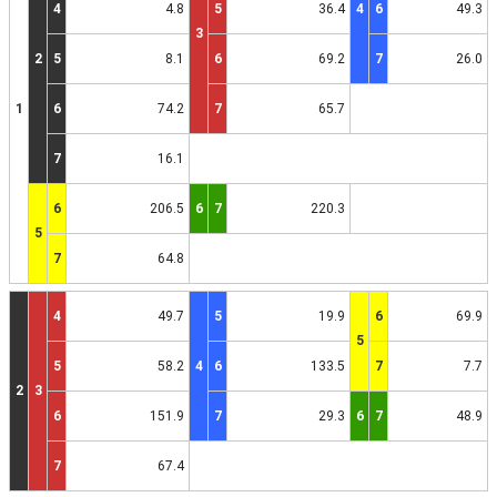
4
4.8
5
36.4
4
6
49.3
3
2
5
8.1
6
69.2
7
26.0
1
6
74.2
7
65.7
7
16.1
6
206.5
6
7
220.3
5
7
64.8
4
49.7
5
19.9
6
69.9
5
5
58.2
4
6
133.5
7
7.7
2
3
6
151.9
7
29.3
6
7
48.9
7
67.4