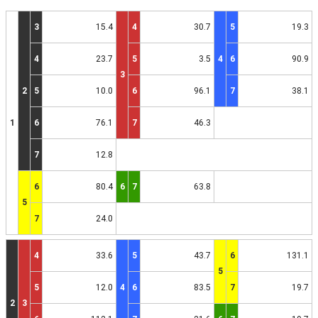
3
15.4
4
30.7
5
19.3
4
23.7
5
3.5
4
6
90.9
3
2
5
10.0
6
96.1
7
38.1
1
6
76.1
7
46.3
7
12.8
6
80.4
6
7
63.8
5
7
24.0
4
33.6
5
43.7
6
131.1
5
5
12.0
4
6
83.5
7
19.7
2
3