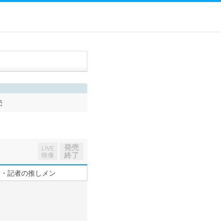
売
発売
LIVE
終了
映像
望・記者の推しメン