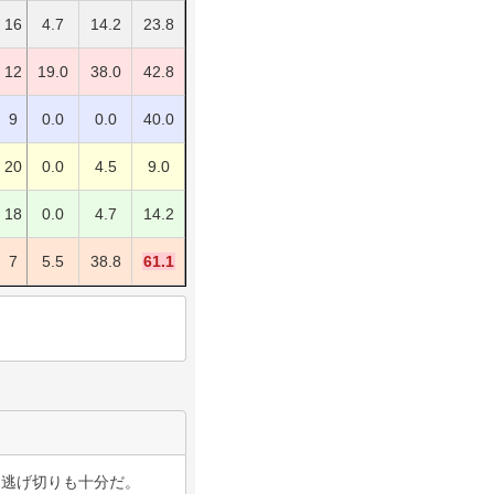
16
4.7
14.2
23.8
12
19.0
38.0
42.8
9
0.0
0.0
40.0
20
0.0
4.5
9.0
18
0.0
4.7
14.2
7
5.5
38.8
61.1
、逃げ切りも十分だ。