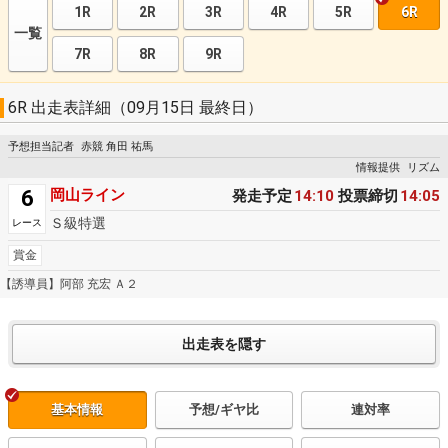
1R
2R
3R
4R
5R
6R
一覧
7R
8R
9R
6R 出走表詳細（09月15日 最終日）
予想担当記者
赤競 角田 祐馬
情報提供
リズム
6
岡山ライン
発走予定
14:10
投票締切
14:05
Ｓ級特選
レース
賞金
【誘導員】阿部 充宏 Ａ２
基本情報
予想/ギヤ比
連対率