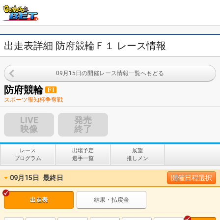
出走表詳細 防府競輪Ｆ１ レース情報
09月15日の開催レース情報一覧へもどる
防府競輪
スポーツ報知杯争奪戦
LIVE
発売
映像
終了
レース
出場予定
展望
プログラム
選手一覧
推しメン
09月15日
最終日
開催日程選択
出走表
結果・払戻金