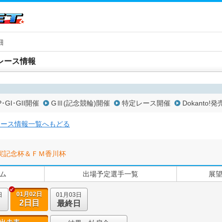
細
レース情報
P･GI･GII開催
GⅢ(記念競輪)開催
特定レース開催
Dokanto!発
レース情報一覧へもどる
実記念杯＆ＦＭ香川杯
ム
出場予定選手一覧
展
01月02日
日
01月03日
2日目
最終日