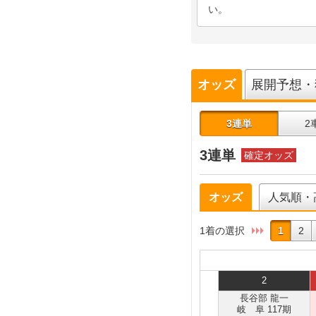
い。
オッズ
展開予想・
3連単
2
3連単
確定オッズ
オッズ
人気順・
1着の選択
1
2
2
長谷部 龍一
岐 阜 117期