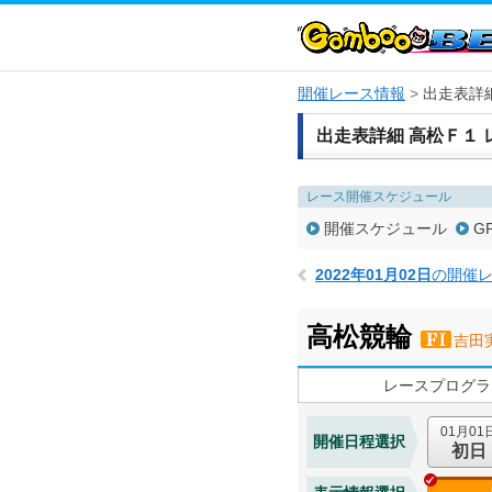
開催レース情報
出走表詳
出走表詳細 高松Ｆ１ 
レース開催スケジュール
開催スケジュール
G
2022年01月02日
の開催
高松競輪
吉田
レースプログラ
01月01
開催日程選択
初日