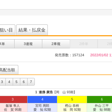
狙い目
結果・払戻金
車単
3連複
2車複
2枠単
2
発売票数：157124
2022/01/02 
高配当順
3
4
5
6
7
1
連佛 康浩
【岡 山 93期】
3
4
5
6
飯塚 隼人
宮司 周郎
樫山 恭柄
外山 三平
佐 賀 95期
愛 知 82期
福 岡 92期
愛 知 88期