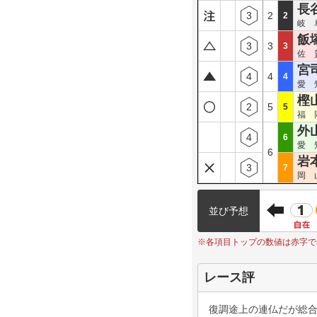
長
3
2
2
岐 阜
飯
3
3
3
佐 賀
宮
4
4
4
愛 知
樫
2
5
5
福 岡
外
4
6
愛 知
6
岩
3
7
岡 山
並び予想
※各項目トップの数値は赤字で
レース評
復調途上の連仏だが総合