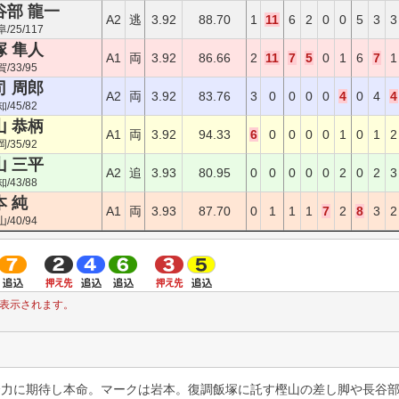
谷部 龍一
A2
逃
3.92
88.70
1
11
6
2
0
0
5
3
3
/25/117
塚 隼人
A1
両
3.92
86.66
2
11
7
5
0
1
6
7
1
/33/95
司 周郎
A2
両
3.92
83.76
3
0
0
0
0
4
0
4
4
/45/82
山 恭柄
A1
両
3.92
94.33
6
0
0
0
0
1
0
1
2
/35/92
山 三平
A2
追
3.93
80.95
0
0
0
0
0
2
0
2
3
/43/88
本 純
A1
両
3.93
87.70
0
1
1
1
7
2
8
3
2
/40/94
表示されます。
力に期待し本命。マークは岩本。復調飯塚に託す樫山の差し脚や長谷部