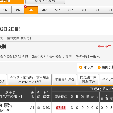
出走表
結果・払戻金
3R
1R
2R
4R
5R
6R
7R
8R
9R
02日 2日目）
道夫
情報提供
競輪毎日
決勝
発走予定
2着と3着1名は決勝、3着2名と4着〜6着は特選、その他は一般へ
オッズ
展開予
今場所・前場所・前々場所
同走路年間
年間勝利度数
当所5
成績
出走レース成績
勝利度数
直近4ヶ月の
選手名
級
脚
ギヤ
1
2
3
府県/年齢/期別
班
質
倍数
競走得点
S
B
逃
捲
差
マ
着
着
着
佛 康浩
A1
両
3.93
97.53
3
0
0
0
0
0
0
0
3
/36/93