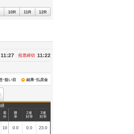
10R
11R
12R
11:27
11:22
投票締切
想･狙い目
結果･払戻金
年
成績
着
勝
2連
3連
外
率
対率
対率
10
0.0
0.0
23.0