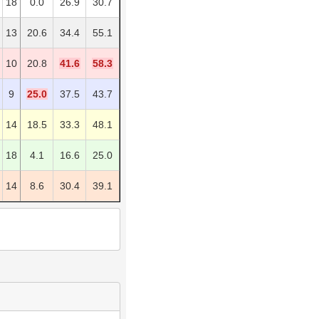
18
0.0
26.9
30.7
13
20.6
34.4
55.1
10
20.8
41.6
58.3
9
25.0
37.5
43.7
14
18.5
33.3
48.1
18
4.1
16.6
25.0
14
8.6
30.4
39.1