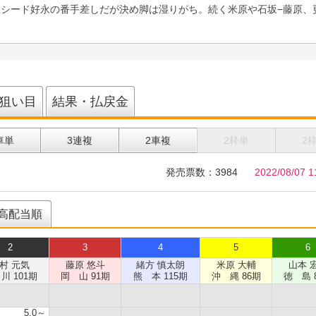
シード好永の番手差しだが決め脚は湿りがち。続く米原や石坂−藤原、
狙い目
結果・払戻金
車単
3連複
2車複
2枠単
2
発売票数：3984
2022/08/07 
高配当順
2
3
4
5
6
村 元気
藤原 悠斗
緒方 慎太朗
米原 大輔
山本 
川 101期
岡 山 91期
熊 本 115期
沖 縄 86期
徳 島 
5.0～