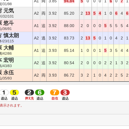
A1
両
3.85
94.84
5
0
0
0
1
6
0
7
1
/31/98
村 元気
A2
両
3.92
85.20
2
13
5
4
1
0
6
4
6
/32/101
原 悠斗
A1
追
3.92
88.00
2
0
0
0
5
5
5
5
4
/36/91
方 慎太朗
A2
逃
3.92
83.73
2
13
5
0
1
0
4
2
1
/23/115
原 大輔
A1
追
3.93
85.14
1
0
0
1
5
3
5
4
4
/42/86
本 宏明
A2
追
3.92
80.54
2
0
0
0
2
2
1
3
2
/43/83
坂 永伍
A2
両
3.93
86.72
3
2
1
0
4
2
2
5
2
/35/93
表示されます。