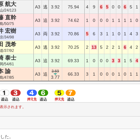
原 航大
A3
逃
3.92
75.94
4
9
6
5
0
0
6
5
1
/24/123
藤 直幹
A3
追
3.92
74.62
1
0
0
0
1
1
1
1
0
/50/75
井 宏樹
A3
両
3.92
70.86
5
6
3
1
1
0
1
4
3
/34/98
田 茂希
A3
逃
3.92
70.25
2
13
5
2
2
1
6
4
2
/37/92
崎 泰士
A3
追
3.92
69.33
1
0
0
0
3
3
1
5
4
/54/61
本 諭
3.69
A3
追
66.33
3
1
0
0
0
1
0
1
1
3.77
/47/85
表示されます。
でした。