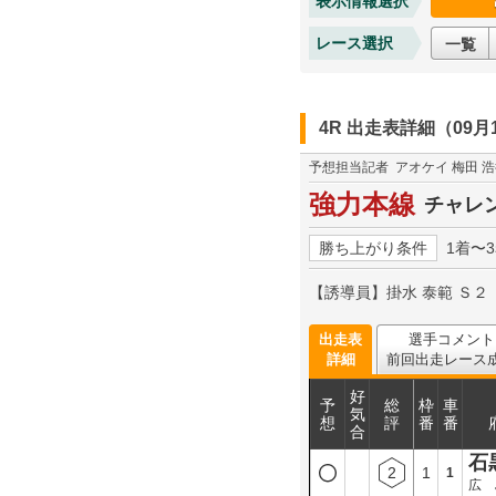
表示情報選択
レース選択
一覧
4R 出走表詳細（09月
予想担当記者
アオケイ 梅田 
強力本線
チャレ
勝ち上がり条件
1着〜
【誘導員】掛水 泰範 Ｓ２
出走表
選手コメント
詳細
前回出走レース
好
予
総
枠
車
気
想
評
番
番
合
石
2
1
1
広 島