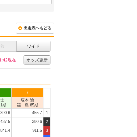
出走表へもどる
枠複
ワイド
21:42現在
オッズ更新
7
泰士
塚本 諭
61期
福 島 85期
390.6
455.7
1
437.5
390.6
2
841.4
911.5
3