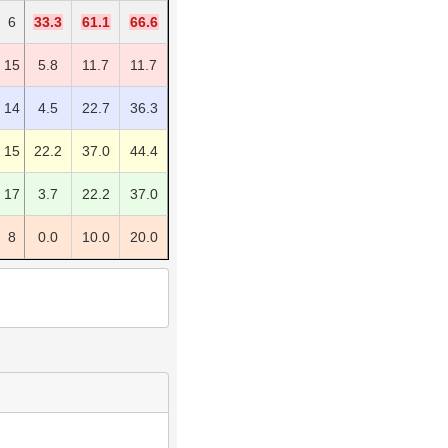
6
33.3
61.1
66.6
15
5.8
11.7
11.7
14
4.5
22.7
36.3
15
22.2
37.0
44.4
17
3.7
22.2
37.0
8
0.0
10.0
20.0