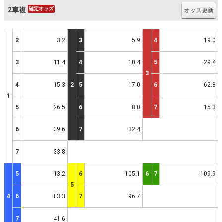
2車複
確定オッズ
オッズ更新
2
3.2
3
5.9
4
19.0
3
11.4
4
10.4
5
29.4
3
4
15.3
2
5
17.0
6
62.8
1
5
26.5
6
8.0
7
15.3
6
39.6
7
32.4
7
33.8
5
13.2
6
105.1
6
7
109.9
5
4
6
83.3
7
96.7
7
41.6