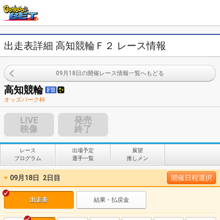
出走表詳細 高知競輪Ｆ２ レース情報
09月18日の開催レース情報一覧へもどる
高知競輪
オッズパーク杯
LIVE
発売
映像
終了
レース
出場予定
展望
プログラム
選手一覧
推しメン
09月18日
2日目
開催日程選択
出走表
結果・払戻金