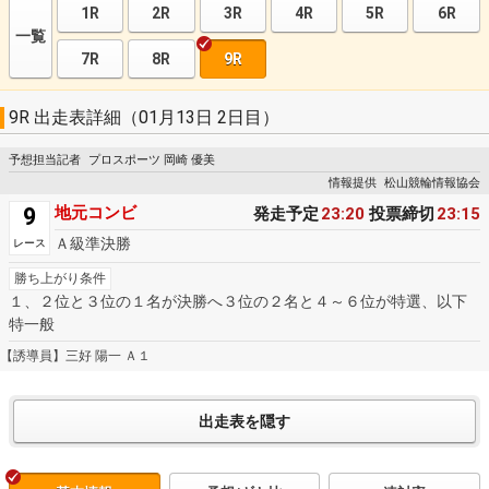
1R
2R
3R
4R
5R
6R
一覧
7R
8R
9R
9R 出走表詳細（01月13日 2日目）
予想担当記者
プロスポーツ 岡崎 優美
情報提供
松山競輪情報協会
9
地元コンビ
発走予定
23:20
投票締切
23:15
Ａ級準決勝
レース
勝ち上がり条件
１、２位と３位の１名が決勝へ３位の２名と４～６位が特選、以下
特一般
【誘導員】三好 陽一 Ａ１