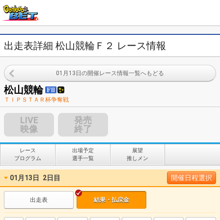
出走表詳細 松山競輪Ｆ２ レース情報
01月13日の開催レース情報一覧へもどる
松山競輪
ＴＩＰＳＴＡＲ杯争奪戦
LIVE
発売
映像
終了
レース
出場予定
展望
プログラム
選手一覧
推しメン
01月13日
2日目
開催日程選択
出走表
結果・払戻金