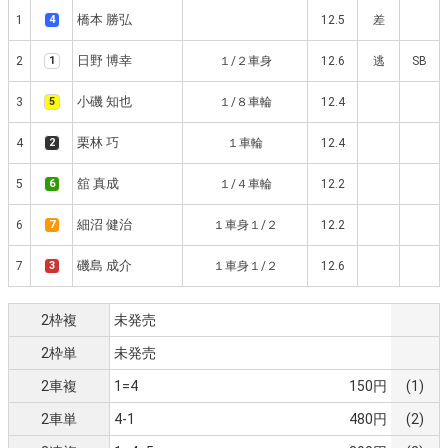
橋本 勝弘
1
4
12.5
差
日野 博幸
2
1
１/２車身
12.6
逃
SB
小磯 知也
3
5
１/８車輪
12.4
栗林 巧
4
2
１車輪
12.4
舘 真成
5
6
１/４車輪
12.2
細沼 健治
6
7
１車身１/２
12.2
磯島 成介
7
3
１車身１/２
12.6
2枠複
未発売
2枠単
未発売
2車複
1=4
150円
(1)
2車単
4-1
480円
(2)