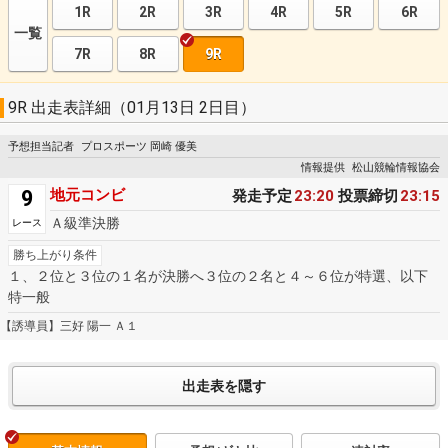
1R
2R
3R
4R
5R
6R
一覧
7R
8R
9R
9R 出走表詳細（01月13日 2日目）
予想担当記者
プロスポーツ 岡崎 優美
情報提供
松山競輪情報協会
9
地元コンビ
発走予定
23:20
投票締切
23:15
Ａ級準決勝
レース
勝ち上がり条件
１、２位と３位の１名が決勝へ３位の２名と４～６位が特選、以下
特一般
【誘導員】三好 陽一 Ａ１