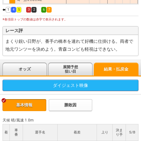
1
4
5
3
2
6
7
※各項目トップの数値は赤字で表示されます。
レース評
まくり鋭い日野が、番手の橋本を連れて好機に仕掛ける。両者で
地元ワンツーを決めよう。青森コンビも軽視はできない。
展開予想
オッズ
結果・払戻金
狙い目
ダイジェスト
映像
基本情報
勝敗因
天候 晴
/
風速 1.0m
車
決ま
着
選手名
着差
上り
S/B
番
り手