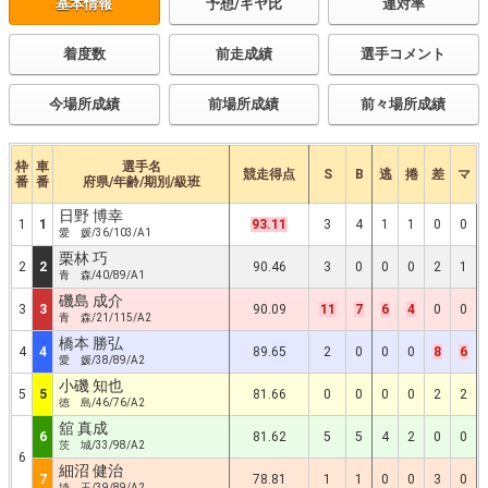
基本情報
予想/ギヤ比
連対率
着度数
前走成績
選手コメント
今場所成績
前場所成績
前々場所成績
枠
車
選手名
競走得点
S
B
逃
捲
差
マ
番
番
府県/年齢/期別/級班
日野 博幸
1
1
93.11
3
4
1
1
0
0
愛 媛/36/103/A1
栗林 巧
2
2
90.46
3
0
0
0
2
1
青 森/40/89/A1
磯島 成介
3
3
90.09
11
7
6
4
0
0
青 森/21/115/A2
橋本 勝弘
4
4
89.65
2
0
0
0
8
6
愛 媛/38/89/A2
小磯 知也
5
5
81.66
0
0
0
0
2
2
徳 島/46/76/A2
舘 真成
6
81.62
5
5
4
2
0
0
茨 城/33/98/A2
6
細沼 健治
7
78.81
1
1
0
0
3
0
埼 玉/39/89/A2